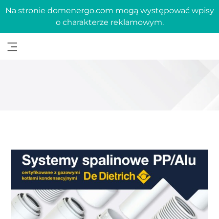
Na stronie domenergo.com mogą występować wpisy
o charakterze reklamowym.