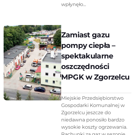
wpłynęło...
Zamiast gazu
pompy ciepła –
spektakularne
oszczędności
MPGK w Zgorzelcu
Miejskie Przedsiębiorstwo
Gospodarki Komunalnej w
Zgorzelcu jeszcze do
niedawna ponosiło bardzo
wysokie koszty ogrzewania.
Rachunki za gaz w sezonie