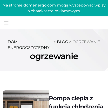
Na stronie domenergo.com mogą występować wpisy
o charakterze reklamowym.
DOM
>
BLOG
>
OGRZEWANIE
ENERGOOSZCZĘDNY
ogrzewanie
Pompa ciepła z
funkcją chłodzenia