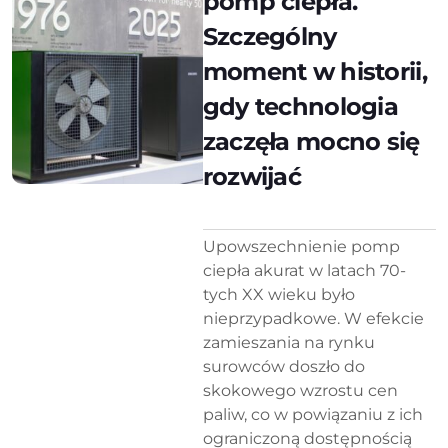
pomp ciepła.
Szczególny
moment w historii,
gdy technologia
zaczęła mocno się
rozwijać
Upowszechnienie pomp
ciepła akurat w latach 70-
tych XX wieku było
nieprzypadkowe. W efekcie
zamieszania na rynku
surowców doszło do
skokowego wzrostu cen
paliw, co w powiązaniu z ich
ograniczoną dostępnością