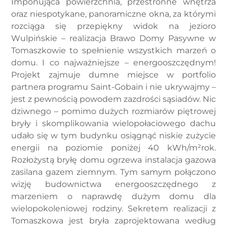
Imponująca powierzchnia, przestronne wnętrza
oraz niespotykane, panoramiczne okna, za którymi
rozciąga się przepiękny widok na jezioro
Wulpińskie – realizacja Brawo Domy Pasywne w
Tomaszkowie to spełnienie wszystkich marzeń o
domu. I co najważniejsze – energooszczędnym!
Projekt zajmuje dumne miejsce w portfolio
partnera programu Saint-Gobain i nie ukrywajmy –
jest z pewnością powodem zazdrości sąsiadów. Nic
dziwnego – pomimo dużych rozmiarów piętrowej
bryły i skomplikowania wielopołaciowego dachu
udało się w tym budynku osiągnąć niskie zużycie
energii na poziomie poniżej 40 kWh/m²rok.
Rozłożystą bryłę domu ogrzewa instalacja gazowa
zasilana gazem ziemnym. Tym samym połączono
wizję budownictwa energooszczędnego z
marzeniem o naprawdę dużym domu dla
wielopokoleniowej rodziny. Sekretem realizacji z
Tomaszkowa jest bryła zaprojektowana według