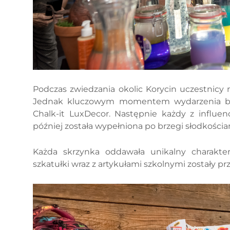
Podczas zwiedzania okolic Korycin uczestnicy m
Jednak kluczowym momentem wydarzenia było
Chalk-it LuxDecor. Następnie każdy z influe
później została wypełniona po brzegi słodkościam
Każda skrzynka oddawała unikalny charakter
szkatułki wraz z artykułami szkolnymi zostały 