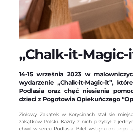
„Chalk-it-Magic-i
14-15 września 2023 w malowniczyc
wydarzenie „Chalk-it-Magic-it”, któ
Podlasia oraz chęć niesienia pomo
dzieci z Pogotowia Opiekuńczego “Op
Ziołowy Zakątek w Korycinach stał się miejs
zakątków Polski. Każdy z nich przybył z jed
chwil w sercu Podlasia. Bilet wstępu do tego 