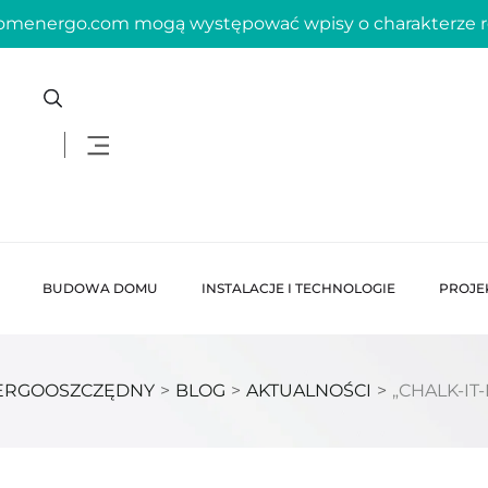
domenergo.com mogą występować wpisy o charakterze
BUDOWA DOMU
INSTALACJE I TECHNOLOGIE
PROJE
ERGOOSZCZĘDNY
>
BLOG
>
AKTUALNOŚCI
>
„CHALK-IT-