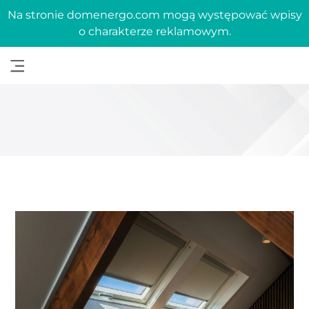
Na stronie domenergo.com mogą występować wpisy
o charakterze reklamowym.