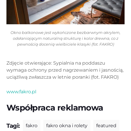
Okno balkonowe jest wykończone bezbarwnym akrylem,
odsłaniającym naturalną strukturę i kolor drewna, co z
pewnością docenią wielbiciele klasyki (fot. FAKRO)
Zdjęcie otwierające: Sypialnia na poddaszu
wymaga ochrony przed nagrzewaniem i jasnością,
uciążliwą zwłaszcza w letnie poranki (fot. FAKRO)
www.fakro.pl
Współpraca reklamowa
Tagi:
fakro
fakro okna i rolety
featured