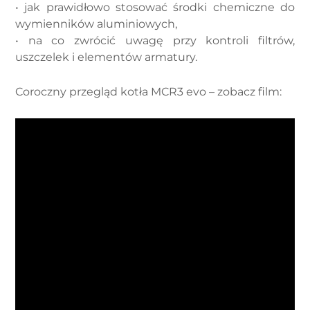
• jak prawidłowo stosować środki chemiczne do
wymienników aluminiowych,
• na co zwrócić uwagę przy kontroli filtrów,
uszczelek i elementów armatury.
Coroczny przegląd kotła MCR3 evo – zobacz film: