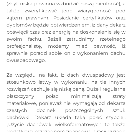
(zbyt niska powinna wzbudzić naszą nieufność), a
także zweryfikować jego wiarygodność pod
kątem prawnym. Posiadanie certyfikatów oraz
dyplomów będzie potwierdzeniem, iż dany dekarz
poświęcił czas oraz energię na doskonalenie się w
swoim fachu. Jeżeli zatrudnimy rzetelnego
profesjonalistę, możemy mieć pewność, iż
sprawnie poradzi sobie on z wykonaniem dachu
dwuspadowego.
Ze względu na fakt, iż dach dwuspadowy jest
stosunkowo łatwy w wykonaniu, na tle innych
rozwiązań cechuje się niską ceną. Duże i regularne
płaszczyzny połaci minimalizują straty
materiałowe, ponieważ nie wymagają od dekarza
częstych docinek poszczególnych sztuk
dachówki. Dekarz układa taką połać szybciej.
„Użycie dachówek wielkoformatowych to także
dodatkowa oszczędność finansowa. Z racji dużego