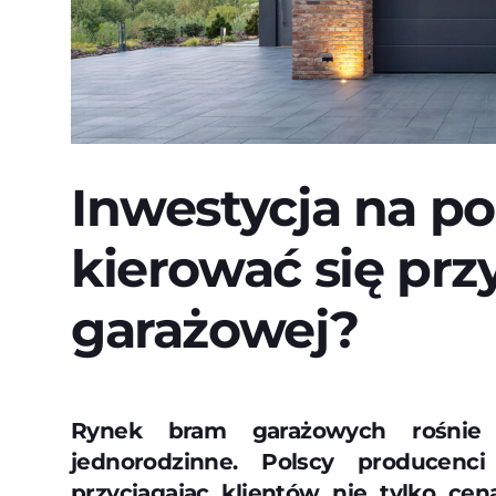
Inwestycja na po
kierować się pr
garażowej?
Rynek bram garażowych rośni
jednorodzinne. Polscy producenci
przyciągając klientów nie tylko cen