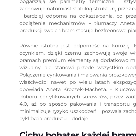
pogarszają się parametry termiczne i szt
zachowuje natomiast stabilną strukturę przez c
i bardziej odporna na odkształcenia, co prz
obciążenie mechanizmów – tłumaczy Aneta
produkcji swoich bram stosuje bezfreonowe pia
Równie istotna jest odporność na korozję. 
ocynkiem, dzięki czemu zachowują swoje wł
bramach premium elementy są dodatkowo mal
wizualny, ale stanowi przede wszystkim dod
Połączenie cynkowania i malowania proszkowe
właściwości nawet po wielu latach ekspozyc
opowiada Aneta Kroczek-Macheta. – Kluczow
doboru certyfikowanych surowców, przez zau
4.0, aż po sposób pakowania i transportu 
minimalizuje ryzyko uszkodzeń i pozwala zach
cykl życia produktu – dodaje.
Cichy bohater każdej bram