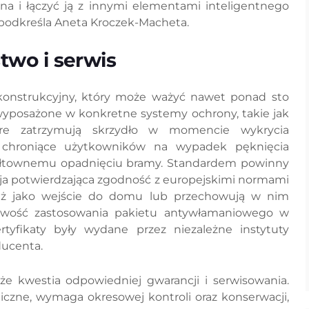
a i łączyć ją z innymi elementami inteligentnego
 podkreśla Aneta Kroczek-Macheta.
two i serwis
konstrukcyjny, który może ważyć nawet ponad sto
wyposażone w konkretne systemy ochrony, takie jak
tóre zatrzymują skrzydło w momencie wykrycia
chroniące użytkowników na wypadek pęknięcia
gwałtownemu opadnięciu bramy. Standardem powinny
a potwierdzająca zgodność z europejskimi normami
araż jako wejście do domu lub przechowują w nim
liwość zastosowania pakietu antywłamaniowego w
rtyfikaty były wydane przez niezależne instytuty
ducenta.
e kwestia odpowiedniej gwarancji i serwisowania.
czne, wymaga okresowej kontroli oraz konserwacji,