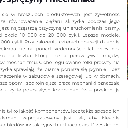
 się w broszurach produktowych, jest żywotność
 za równoważenie ciężaru skrzydła podczas jego
 jest najczęstszą przyczyną unieruchomienia bramy.
d około 10 000 do 20 000 cykli. Lepsze modele,
000 cykli. Przy założeniu czterech operacji dziennie
zekłada się na ponad siedemnaście lat pracy bez
retna liczba, którą można porównywać między
cy mechanizmu. Ciche regulowane rolki precyzyjnie
ydła sprawiają, że brama porusza się płynnie i bez
znaczenie w zabudowie szeregowej lub w domach,
jsze opory i spokojniejsza praca mechaniki oznaczają
sze zużycie pozostałych komponentów – przekonuje
nie tylko jakość komponentów, lecz także sposób ich
ment zaprojektowany jest tak, aby idealnie
ko błędów instalacyjnych i skraca czas. Przeszkoleni