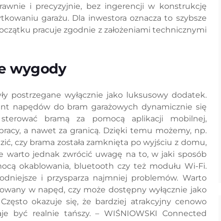
nie i precyzyjnie, bez ingerencji w konstrukcję
kowaniu garażu. Dla inwestora oznacza to szybsze
oczątku pracuje zgodnie z założeniami technicznymi
ie wygody
były postrzegane wyłącznie jako luksusowy dodatek.
ent napędów do bram garażowych dynamicznie się
 sterować bramą za pomocą aplikacji mobilnej,
 pracy, a nawet za granicą. Dzięki temu możemy, np.
zić, czy brama została zamknięta po wyjściu z domu,
pie warto jednak zwrócić uwagę na to, w jaki sposób
ocą okablowania, bluetooth czy też modułu Wi-Fi.
godniejsze i przysparza najmniej problemów. Warto
dowany w napęd, czy może dostępny wyłącznie jako
Często okazuje się, że bardziej atrakcyjny cenowo
aje być realnie tańszy. – WIŚNIOWSKI Connected