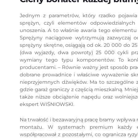
Jednym z parametrów, który rzadko pojawia
sprężyn, czyli elementów odpowiedzialnych
unoszenia. A to właśnie awaria tego elementu
Sprężyny naciągowe wytrzymują zazwyczaj o
sprężyny skrętne, osiągają od ok. 20 000 do 25 
(dwa wyjazdy, dwa powroty) 25 000 cykli pr
wymiany tego typu komponentów. To konk
producentami. – Równie ważny jest sposób pra
dobrane prowadnice i właściwe wyważenie skrz
nieprzyjemnych dźwięków. Ma to szczególne 
gdzie garaż graniczy z częścią mieszkalną. Mnie
także niższe obciążenie napędu oraz wolniej
ekspert WIŚNIOWSKI.
Na trwałość i bezawaryjną pracę bramy wpływa 
montażu. W systemach premium każdy ele
współpracował z pozostałymi, co ogranicza ryzy