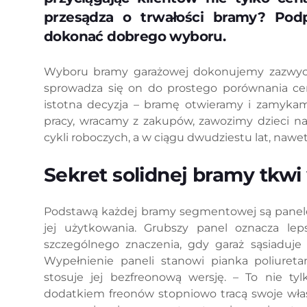
przesądza o trwałości bramy? Pod
dokonać dobrego wyboru.
Wyboru bramy garażowej dokonujemy zazwycz
sprowadza się on do prostego porównania ce
istotna decyzja – bramę otwieramy i zamyka
pracy, wracamy z zakupów, zawozimy dzieci na
cykli roboczych, a w ciągu dwudziestu lat, nawet
Sekret solidnej bramy tkwi
Podstawą każdej bramy segmentowej są panele,
jej użytkowania. Grubszy panel oznacza leps
szczególnego znaczenia, gdy garaż sąsiaduje 
Wypełnienie paneli stanowi pianka poliuret
stosuje jej bezfreonową wersję. – To nie tylk
dodatkiem freonów stopniowo tracą swoje właśc