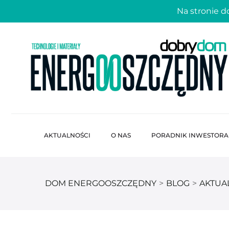
Na stronie 
AKTUALNOŚCI
O NAS
PORADNIK INWESTORA
DOM ENERGOOSZCZĘDNY
>
BLOG
>
AKTUA