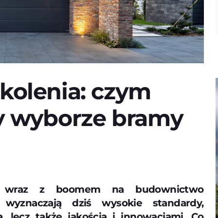
kolenia: czym
zy wyborze bramy
e wraz z boomem na budownictwo
 wyznaczają dziś wysokie standardy,
ą, lecz także jakością i innowacjami. Co