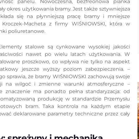
ywność panelu. Nowoczesna, bezfreonowa pianka
ały okres użytkowania bramy. Jest także sztywniejsza
ekłada się na płynniejszą pracę bramy i mniejsze
 Kroczek-Macheta z firmy WIŚNIOWSKI, która w
nki poliuretanowe.
Elementy stalowe są cynkowane wysokiej jakości
aściwości nawet po wielu latach użytkowania. W
owane proszkowo, co wpływa nie tylko na aspekt
atkowy jeszcze wyższy poziom zabezpieczenia. –
go sprawia, że bramy WIŚNIOWSKI zachowują swoje
ji na wilgoć i zmienne warunki atmosferyczne –
e znaczenie ma ponadto pełna standaryzacja: od
tomatyzowaną produkcję w standardzie Przemysłu
gotowych bram. Taka kontrola na każdym etapie
ować deklarowane parametry techniczne przez cały
y: sprężyny i mechanika