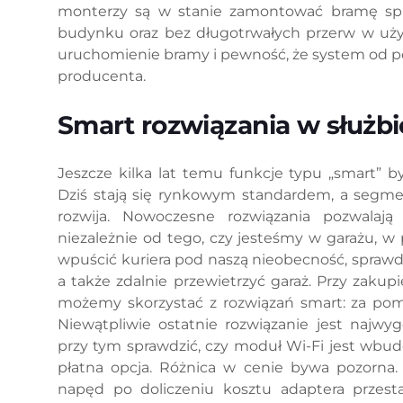
monterzy są w stanie zamontować bramę spraw
budynku oraz bez długotrwałych przerw w użyt
uruchomienie bramy i pewność, że system od p
producenta.
Smart rozwiązania w służb
Jeszcze kilka lat temu funkcje typu „smart” 
Dziś stają się rynkowym standardem, a segm
rozwija. Nowoczesne rozwiązania pozwalają
niezależnie od tego, czy jesteśmy w garażu, w
wpuścić kuriera pod naszą nieobecność, sprawd
a także zdalnie przewietrzyć garaż. Przy zaku
możemy skorzystać z rozwiązań smart: za pom
Niewątpliwie ostatnie rozwiązanie jest najwy
przy tym sprawdzić, czy moduł Wi-Fi jest wbu
płatna opcja. Różnica w cenie bywa pozorna. 
napęd po doliczeniu kosztu adaptera przest