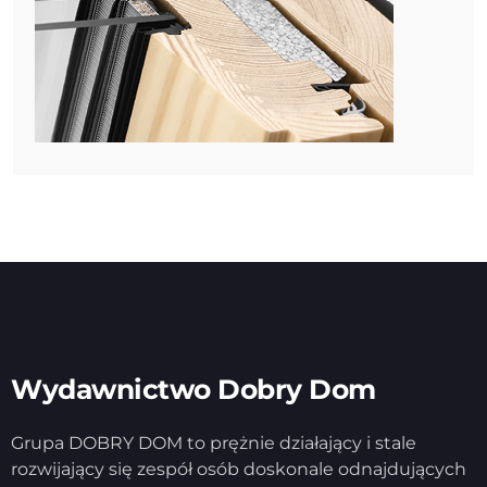
Wydawnictwo Dobry Dom
Grupa DOBRY DOM to prężnie działający i stale
rozwijający się zespół osób doskonale odnajdujących