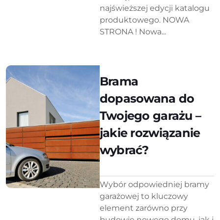
najświeższej edycji katalogu
produktowego. NOWA
STRONA ! Nowa...
Brama
dopasowana do
Twojego garażu –
jakie rozwiązanie
wybrać?
Wybór odpowiedniej bramy
garażowej to kluczowy
element zarówno przy
budowie nowego domu, jak i