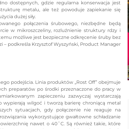
no dostępnych, gdzie regularna konserwacja jest
strukturę metalu, ale też powoduje zapiekanie się
ycia dużej siły.
owanego połączenia śrubowego, niezbędne będą
cie w mikroszczeliny, rozluźnienie struktury rdzy i
 temu możliwe jest bezpieczne odkręcenie śruby bez
zi – podkreśla Krzysztof Wyszyński, Product Manager
go podejścia. Linia produktów „Rost Off” obejmuje
ch preparatów po środki przeznaczone do pracy w
miarkowanym zapieczeniu zazwyczaj wystarczają
 wypierają wilgoć i tworzą barierę chroniącą metal
szych sytuacjach, gdy połączenie nie reaguje na
 rozwiązania wykorzystujące gwałtowne schładzanie
 powierzchnię nawet o 40˚C. Są również takie, które