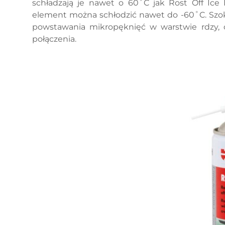
schładzają je nawet o 60˚C jak Rost Off Ice 
element można schłodzić nawet do -60˚C. Szok
powstawania mikropęknięć w warstwie rdzy, co
połączenia.