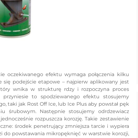
cie oczekiwanego efektu wymaga połączenia kilku
e się podejście etapowe – najpierw aplikowany jest
który wnika w strukturę rdzy i rozpoczyna proces
ie przyniesie to spodziewanego efektu stosujemy
, taki jak Rost Off Ice, lub Ice Plus aby powstał pęk
niu śrubowym. Następnie stosujemy odrdzewiacz
jednocześnie rozpuszcza korozję. Takie zestawienie
zne: środek penetrujący zmniejsza tarcie i wypiera
i do powstawania mikropęknięć w warstwie korozji,