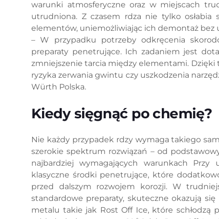
warunki atmosferyczne oraz w miejscach trud
utrudniona. Z czasem rdza nie tylko osłabia 
elementów, uniemożliwiając ich demontaż bez uż
– W przypadku potrzeby odkręcenia skorod
preparaty penetrujące. Ich zadaniem jest dotar
zmniejszenie tarcia między elementami. Dzięki
ryzyka zerwania gwintu czy uszkodzenia narzęd
Würth Polska.
Kiedy sięgnąć po chemię?
Nie każdy przypadek rdzy wymaga takiego same
szerokie spektrum rozwiązań – od podstawowy
najbardziej wymagających warunkach Przy u
klasyczne środki penetrujące, które dodatkowo
przed dalszym rozwojem korozji. W trudniej
standardowe preparaty, skuteczne okazują się
metalu takie jak Rost Off Ice, które schłodzą