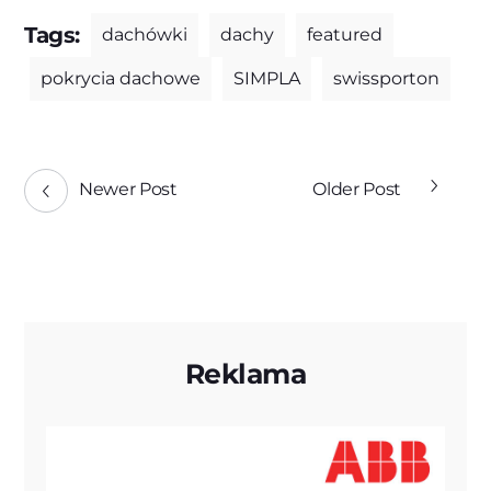
Tags:
dachówki
dachy
featured
pokrycia dachowe
SIMPLA
swissporton
Newer Post
Older Post
Reklama