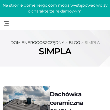
Na stronie domenergo.com mogą występować wpisy
o charakterze reklamowym.
DOM ENERGOOSZCZĘDNY
>
BLOG
>
SIMPLA
SIMPLA
Dachówka
ceramiczna