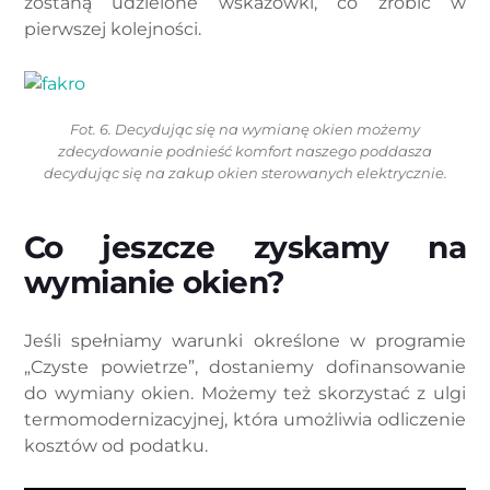
zostaną udzielone wskazówki, co zrobić w
pierwszej kolejności.
Fot. 6. Decydując się na wymianę okien możemy
zdecydowanie podnieść komfort naszego poddasza
decydując się na zakup okien sterowanych elektrycznie.
Co jeszcze zyskamy na
wymianie okien?
Jeśli spełniamy warunki określone w programie
„Czyste powietrze”, dostaniemy dofinansowanie
do wymiany okien. Możemy też skorzystać z ulgi
termomodernizacyjnej, która umożliwia odliczenie
kosztów od podatku.