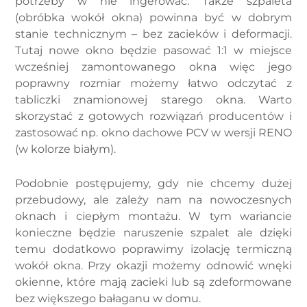
potrzeby w nie ingerować. Także szpaleta
(obróbka wokół okna) powinna być w dobrym
stanie technicznym – bez zacieków i deformacji.
Tutaj nowe okno będzie pasować 1:1 w miejsce
wcześniej zamontowanego okna więc jego
poprawny rozmiar możemy łatwo odczytać z
tabliczki znamionowej starego okna. Warto
skorzystać z gotowych rozwiązań producentów i
zastosować np. okno dachowe PCV w wersji RENO
(w kolorze białym).
Podobnie postępujemy, gdy nie chcemy dużej
przebudowy, ale zależy nam na nowoczesnych
oknach i ciepłym montażu. W tym wariancie
konieczne będzie naruszenie szpalet ale dzięki
temu dodatkowo poprawimy izolację termiczną
wokół okna. Przy okazji możemy odnowić wnęki
okienne, które mają zacieki lub są zdeformowane
bez większego bałaganu w domu.