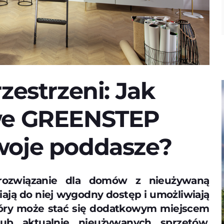
zestrzeni: Jak
we GREENSTEP
woje poddasze?
rozwiązanie dla domów z nieużywaną
ają do niej wygodny dostęp i umożliwiają
tóry może stać się dodatkowym miejscem
b aktualnie nieużywanych sprzętów,