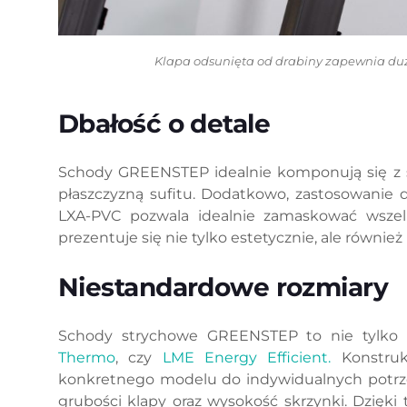
Klapa odsunięta od drabiny zapewnia duż
Dbałość o detale
Schody GREENSTEP idealnie komponują się z sufi
płaszczyzną sufitu. Dodatkowo, zastosowani
LXA-PVC pozwala idealnie zamaskować wszelk
prezentuje się nie tylko estetycznie, ale równ
Niestandardowe rozmiary
Schody strychowe GREENSTEP to nie tylko 
Thermo
, czy
LME Energy Efficient.
Konstruk
konkretnego modelu do indywidualnych potrze
grubości klapy oraz wysokość skrzynki. Dzięk