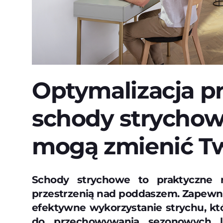
Optymalizacja pr
schody strycho
mogą zmienić T
Schody strychowe to praktyczne 
przestrzenią nad poddaszem. Zapewni
efektywne wykorzystanie strychu, k
do przechowywania sezonowych lu