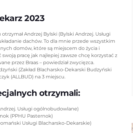
ekarz 2023
rzymał Andrzej Bylski (Bylski Andrzej. Usługi
 układanie dachów. To dla mnie przede wszystkim
znych domów, które są miejscem do życia i
 swoją pracę jak najlepiej zawsze chcę korzystać z
wane przez Braas – powiedział zwycięzca.
udzyński (Zakład Blacharsko-Dekarski Budzyński
czyk (ALLBUD) na 3 miejscu.
cjalnych otrzymali:
 Andrzej. Usługi ogólnobudowlane)
ernok (PPHU Pasternok)
mański Usługi Blacharsko-Dekarskie)