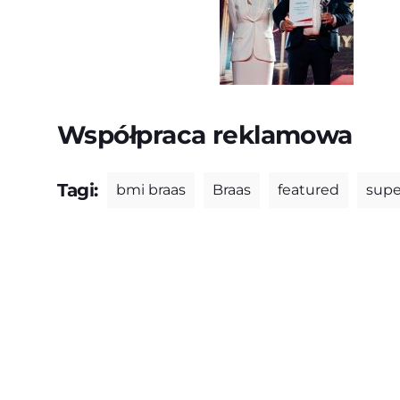
Współpraca reklamowa
Tagi:
bmi braas
Braas
featured
supe