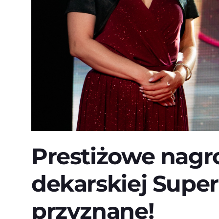
Prestiżowe nagr
dekarskiej Supe
przyznane!