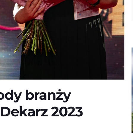
ody branży
rDekarz 2023