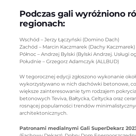
Podczas gali wyróżniono r
regionach:
Wschód – Jerzy Łączyński (Domino Dach)
Zachód – Marcin Kaczmarek (Dachy Kaczmarek)
Północ – Andrzej Bylski (Bylski Andrzej. Usługi
Południe – Grzegorz Adamczyk (ALLBUD)
W tegorocznej edycji zgłoszono wykonanie okoł
wykorzystywano w nich dachówki betonowe, co t
większe zainteresowanie tym rodzajem pokrycia
betonowych Teviva, Bałtycka, Celtycka oraz cera
rosnącej popularności trendów minimalistyczny
architektonicznych.
Patronami medialnymi Gali SuperDekarz 2023 
(Fachowy Dekarz), Dobry Dom Energooszczędny