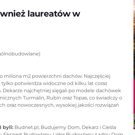
ównież laureatów w
 ogólnobudowlane)
o miliona m2 powierzchni dachów. Najczęściej
ylko potwierdza widoczne od kilku lat coraz
. Dekarze najchętniej sięgali po modele dachówek
micznych Turmalin, Rubin oraz Topas, co świadczy o
ch oraz nowoczesnych, wysokiej jakości rozwiązań
byli:
Budnet.pl, Budujemy Dom, Dekarz i Cieśla
, Ekspert Budowlany, Lider Budowlany, Ładny Dom,