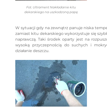
Fot. Ultrament Nakładanie kitu
dekarskiego na uszkodzoną papę
W sytuacji gdy na zewnątrz panuje niska temper
zamiast kitu dekarskiego wykorzystuje się sz
naprawczą. Taki środek oparty jest na rozpusz
wysoką przyczepnością do suchych i mokry
działanie deszczu.