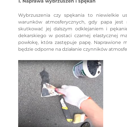
1. Naprawa wybrzuszeń i spękań
Wybrzuszenia czy spękania to niewielkie us
warunków atmosferycznych, gdy papa jest n
skutkować jej dalszym odklejaniem i pękan
dekarskiego w postaci czarnej elastycznej m
powłokę, która zastępuje papę. Naprawione mi
będzie odporne na działanie czynników atmosfe