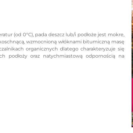
atur (od 0°C), pada deszcz lub/i podłoże jest mokre,
ybkoschnącą, wzmocnioną włóknami bitumiczną masę
czalnikach organicznych dlatego charakteryzuje się
ch podłoży oraz natychmiastową odpornością na