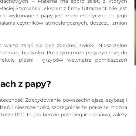
dachowych. – Materiał ma sporo zalet, z których
aciej Szymański, ekspert z firmy Ultrament. Nie jest
cie wykonane z papy jest mało estetyczne, to jego
ałania czynników atmosferycznych, deszczu, zmian
warto zająć się bez zbędnej zwłoki. Nieszczelne
nstrukcji budynku. Poza tym może przyczynić się do
efekcie pleśni i grzybów wewnątrz pomieszczeń
ach z papy?
ateczność. Zdecydowanie powszechniejszą, szybszą i
zeń i nieszczelności, szczególnie że prace te można
rze 0°C. To, jak będzie przebiegać naprawa, zależy