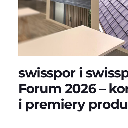
swisspor i swis
Forum 2026 – ko
i premiery prod