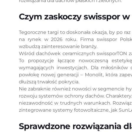
rozwiązania dla dachów płaskich i zielonych.
Czym zaskoczy swisspor w
Tegoroczne targi to doskonała okazja, by po ra
na rynek w 2026 roku. Firma swisspor Polsk
wzbudzą zainteresowanie branży.
Wśród dachówek ceramicznych swissporTON z
To propozycje łączące nowoczesną estetykę
wymagających inwestycjach. Dla miłośnikó
powłokę nowej generacji – Monolit, która zape
dłuższą trwałość pokrycia.
Nie zabraknie również nowości w segmencie hy
rozwoju systemów ochrony dachów. Charakteryz
niezawodność w trudnych warunkach. Rozwiąza
zintegrowane systemy fotowoltaiczne, jak Sun
Sprawdzone rozwiązania dl