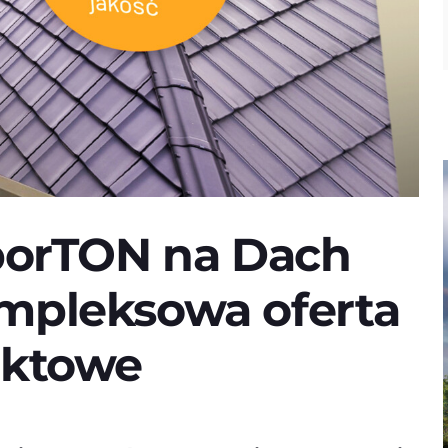
sporTON na Dach
mpleksowa oferta
uktowe