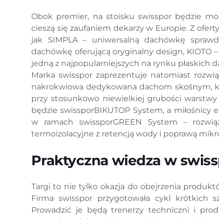
Obok premier, na stoisku swisspor będzie mo
cieszą się zaufaniem dekarzy w Europie. Z ofe
jak SIMPLA – uniwersalną dachówkę sprawdz
dachówkę oferującą oryginalny design, KIOTO
jedną z najpopularniejszych na rynku płaskic
Marka swisspor zaprezentuje natomiast rozwią
nakrokwiowa dedykowana dachom skośnym, któ
przy stosunkowo niewielkiej grubości warstwy i
będzie swissporBIKUTOP System, a miłośnicy e
w ramach swissporGREEN System – rozwiąza
termoizolacyjne z retencją wody i poprawą mik
Praktyczna wiedza w swi
Targi to nie tylko okazja do obejrzenia produkt
Firma swisspor przygotowała cykl krótkich
Prowadzić je będą trenerzy techniczni i pro