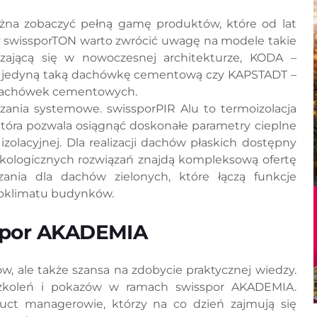
żna zobaczyć pełną gamę produktów, które od lat
rty swissporTON warto zwrócić uwagę na modele takie
ającą się w nowoczesnej architekturze, KODA –
 – jedyną taką dachówkę cementową czy KAPSTADT –
h dachówek cementowych.
zania systemowe. swissporPIR Alu to termoizolacja
ra pozwala osiągnąć doskonałe parametry cieplne
zolacyjnej. Dla realizacji dachów płaskich dostępny
kologicznych rozwiązań znajdą kompleksową ofertę
nia dla dachów zielonych, które łączą funkcje
roklimatu budynków.
sspor AKADEMIA
ów, ale także szansa na zdobycie praktycznej wiedzy.
 szkoleń i pokazów w ramach swisspor AKADEMIA.
duct managerowie, którzy na co dzień zajmują się