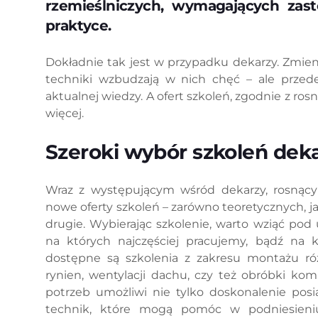
rzemieślniczych, wymagających zas
praktyce.
Dokładnie tak jest w przypadku dekarzy. Zmien
techniki wzbudzają w nich chęć – ale przede
aktualnej wiedzy. A ofert szkoleń, zgodnie z r
więcej.
Szeroki wybór szkoleń dek
Wraz z występującym wśród dekarzy, rosnącym
nowe oferty szkoleń – zarówno teoretycznych, ja
drugie. Wybierając szkolenie, warto wziąć po
na których najczęściej pracujemy, bądź na 
dostępne są szkolenia z zakresu montażu ró
rynien, wentylacji dachu, czy też obróbki ko
potrzeb umożliwi nie tylko doskonalenie pos
technik, które mogą pomóc w podniesieniu j