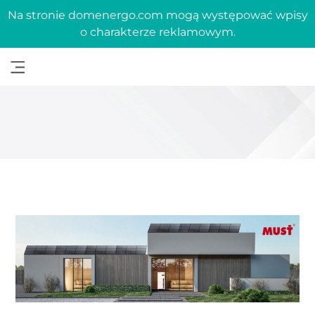
Na stronie domenergo.com mogą występować wpisy
o charakterze reklamowym.