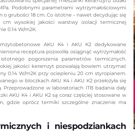
zastosowaniu specjalnej mieszanki keramzytu udało
4 MPa. Podobnymi parametrami wytrzymałościowymi
 o grubości 18 cm. Co istotne – nawet decydując się
 cm wysokiej jakości warstwy izolacji termicznej
nie 0.14 W/m2K.
eramzytobetonowe AKU K4 i AKU K2 dedykowane
mieniona receptura pozwoliła osiągnąć wytrzymałość
stotnego pogorszenia parametrów termicznych.
okiej jakości keramzyt pozwalają bowiem utrzymać
wny 0.14 W/m2K przy ociepleniu 20 cm styropianem.
nego w bloczkach AKU K4 i AKU K2 przełożyła się
ą. Przeprowadzone w laboratoriach ITB badania dały
czki AKU K4 i AKU K2 są coraz częściej stosowane w
, gdzie oprócz termiki szczególne znaczenie ma
micznych i niespodziankach