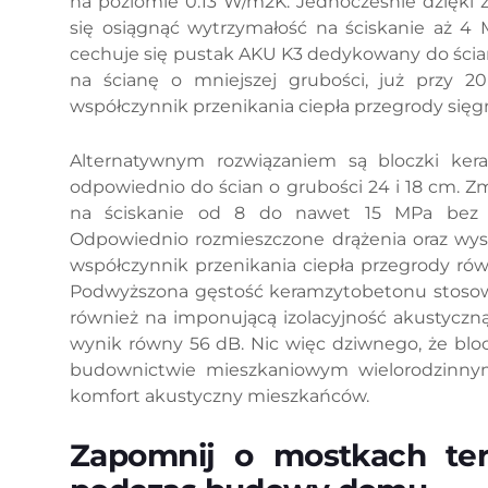
na poziomie 0.13 W/m2K. Jednocześnie dzięki 
się osiągnąć wytrzymałość na ściskanie aż 
cechuje się pustak AKU K3 dedykowany do ścian
na ścianę o mniejszej grubości, już przy 20
współczynnik przenikania ciepła przegrody sięg
Alternatywnym rozwiązaniem są bloczki k
odpowiednio do ścian o grubości 24 i 18 cm. Z
na ściskanie od 8 do nawet 15 MPa bez i
Odpowiednio rozmieszczone drążenia oraz wys
współczynnik przenikania ciepła przegrody ró
Podwyższona gęstość keramzytobetonu stosowa
również na imponującą izolacyjność akustyczn
wynik równy 56 dB. Nic więc dziwnego, że blo
budownictwie mieszkaniowym wielorodzinnym
komfort akustyczny mieszkańców.
Zapomnij o mostkach ter