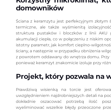
Korzystny mikroklimat, kt
domowników
Ściana z keramzytu jest perfekcyjnym złotym 
termiczne, ale także wyśmienitą izolacyjnoś
struktura pustaków i bloczków z linii AKU 
akumulacji ciepła, co w połączeniu z niskim o
istotny parametr, jak komfort cieplno-wilgotno
ściany, a następnie w przypadku obniżenia wilg
z powrotem oddawany do wnętrza domu. Przy ty
ponieważ keramzyt znakomicie izoluje przy róż
Projekt, który pozwala na 
Prawdziwą wisienką na torcie jest ofer
uwzględnieniem najdrobniejszych detali na po
dokładnie oszacować potrzebą ilość pos
wyeliminować wszelkie błędy przeoczone prze