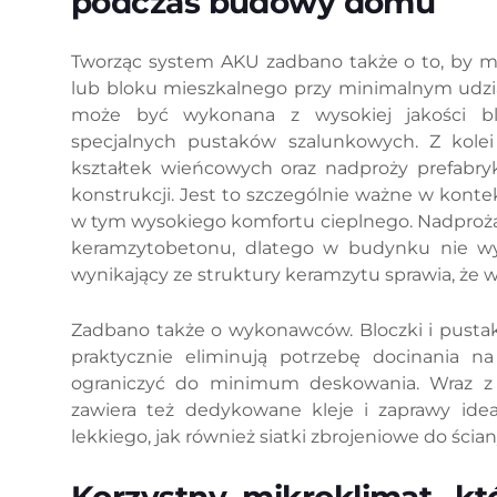
podczas budowy domu
Tworząc system AKU zadbano także o to, by 
lub bloku mieszkalnego przy minimalnym udz
może być wykonana z wysokiej jakości bl
specjalnych pustaków szalunkowych. Z kole
kształtek wieńcowych oraz nadproży prefabr
konstrukcji. Jest to szczególnie ważne w kon
w tym wysokiego komfortu cieplnego. Nadproża
keramzytobetonu, dlatego w budynku nie wys
wynikający ze struktury keramzytu sprawia, że 
Zadbano także o wykonawców. Bloczki i pustaki
praktycznie eliminują potrzebę docinania na
ograniczyć do minimum deskowania. Wraz z
zawiera też dedykowane kleje i zaprawy ide
lekkiego, jak również siatki zbrojeniowe do ścian