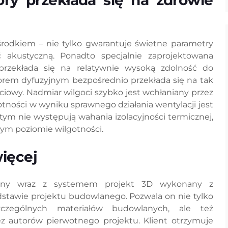
óry przekłada się na zdrowie
środkiem – nie tylko gwarantuje świetne parametry
ć akustyczną. Ponadto specjalnie zaprojektowana
przekłada się na relatywnie wysoką zdolność do
porem dyfuzyjnym bezpośrednio przekłada się na tak
ściowy. Nadmiar wilgoci szybko jest wchłaniany przez
otności w wyniku sprawnego działania wentylacji jest
m nie występują wahania izolacyjności termicznej,
nym poziomie wilgotności.
więcej
owany wraz z systemem projekt 3D wykonany z
dstawie projektu budowlanego. Pozwala on nie tylko
zczególnych materiałów budowlanych, ale też
z autorów pierwotnego projektu. Klient otrzymuje