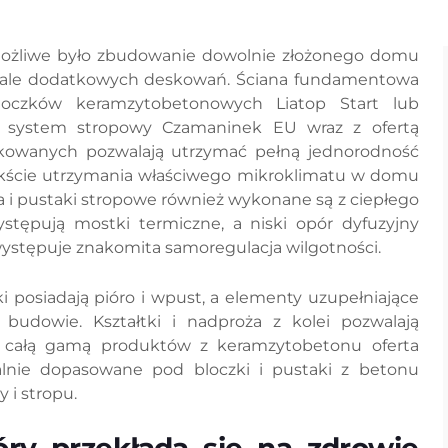
możliwe było zbudowanie dowolnie złożonego domu
iale dodatkowych deskowań. Ściana fundamentowa
oczków keramzytobetonowych Liatop Start lub
i system stropowy Czamaninek EU wraz z ofertą
ykowanych pozwalają utrzymać pełną jednorodność
tekście utrzymania właściwego mikroklimatu w domu
 i pustaki stropowe również wykonane są z ciepłego
tępują mostki termiczne, a niski opór dyfuzyjny
występuje znakomita samoregulacja wilgotności.
 posiadają pióro i wpust, a elementy uzupełniające
 budowie. Kształtki i nadproża z kolei pozwalają
 całą gamą produktów z keramzytobetonu oferta
alnie dopasowane pod bloczki i pustaki z betonu
y i stropu.