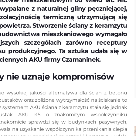
ctwie mieszkaniowym od wielu lat. Nic
wypalane z naturalnej gliny pęczniejącej,
izolacyjnością termiczną utrzymującą się
powietrza. Stworzenie ściany z keramzytu
 budownictwa mieszkaniowego wymagało
jszych szczegółach zarówno receptury
su produkcyjnego. Ta sztuka udała się w
 ściennych AKU firmy Czamaninek.
y nie uznaje kompromisów
ko wysokiej jakości alternatywa dla ścian z betonu
taków oraz zbliżona wytrzymałość na ściskanie to
z systemem AKU ściana z keramzytu stała się jednak
 Pustak AKU K5 o znakomitym współczynniku
znakomicie sprawdzi się w budynkach pasywnych,
zwala na uzyskanie współczynnika przenikania ciepła