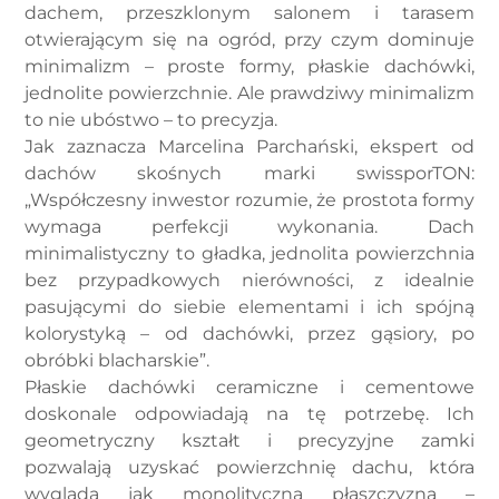
dachem, przeszklonym salonem i tarasem
otwierającym się na ogród, przy czym dominuje
minimalizm – proste formy, płaskie dachówki,
jednolite powierzchnie. Ale prawdziwy minimalizm
to nie ubóstwo – to precyzja.
Jak zaznacza Marcelina Parchański, ekspert od
dachów skośnych marki swissporTON:
„Współczesny inwestor rozumie, że prostota formy
wymaga perfekcji wykonania. Dach
minimalistyczny to gładka, jednolita powierzchnia
bez przypadkowych nierówności, z idealnie
pasującymi do siebie elementami i ich spójną
kolorystyką – od dachówki, przez gąsiory, po
obróbki blacharskie”.
Płaskie dachówki ceramiczne i cementowe
doskonale odpowiadają na tę potrzebę. Ich
geometryczny kształt i precyzyjne zamki
pozwalają uzyskać powierzchnię dachu, która
wygląda jak monolityczna płaszczyzna –