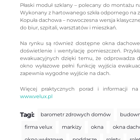
Płaski moduł szklany – polecany do montażu n
Wykonany z hartowanego szkła odpornego na z
Kopuła dachowa – nowoczesna wersja klasyczne
do biur, szpitali, warsztatów i mieszkań.
Na rynku są również dostępne okna dachowe d
doświetlenie i wentylację pomieszczeń. Przy
ewakuacyjnych dzięki temu, że odprowadza d
okno wyłazowe pełni funkcję wyjścia ewakuacy
zapewnia wygodne wyjście na dach.
Więcej praktycznych porad i informacji n
www.velux.pl
Tagi:
barometr zdrowych domów
budown
firma velux
markizy
okna
okna dach
okno wyłazowe
poddasze
rolety
rol