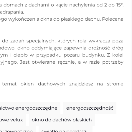
a domach z dachami o kącie nachylenia od 2 do 15°.
adrapania.
go wykończenia okna do płaskiego dachu. Polecana
o zadań specjalnych, których rola wykracza poza
kładowo: okno oddymiające zapewnia drożność dróg
ym i ciepło w przypadku pożaru budynku. Z kolei
jnego. Jest otwierane ręcznie, a w razie potrzeby
a temat okien dachowych znajdziesz na stronie
ictwo energooszczędne
energooszczędność
owe velux
okno do dachów płaskich
ety zewnętrzne
światło na poddaszu