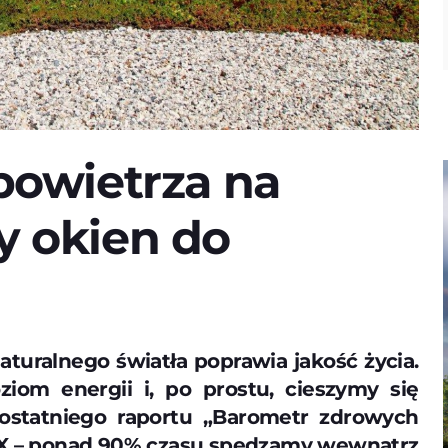
 powietrza na
y okien do
h
turalnego światła poprawia jakość życia.
om energii i, po prostu, cieszymy się
ostatniego raportu „Barometr zdrowych
UX – ponad 90% czasu spędzamy wewnątrz