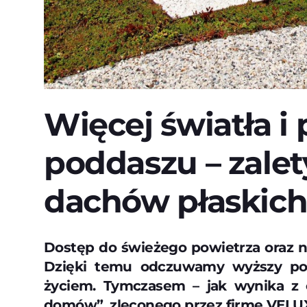
Więcej światła i
poddaszu – zalet
dachów płaskic
Dostęp do świeżego powietrza oraz na
Dzięki temu odczuwamy wyższy pozi
życiem. Tymczasem – jak wynika z 
domów”, zleconego przez firmę VEL