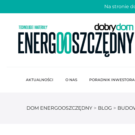
Na stronie 
AKTUALNOŚCI
O NAS
PORADNIK INWESTORA
DOM ENERGOOSZCZĘDNY
>
BLOG
>
BUDO