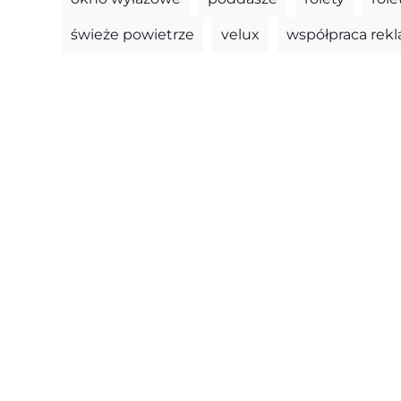
świeże powietrze
velux
współpraca re