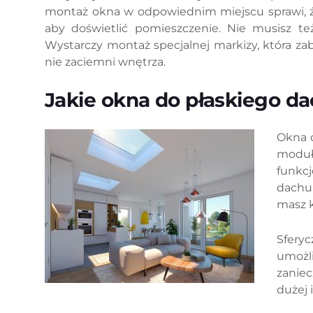
montaż okna w odpowiednim miejscu sprawi, że
aby doświetlić pomieszczenie. Nie musisz t
Wystarczy montaż specjalnej markizy, która za
nie zaciemni wnętrza.
Jakie okna do płaskiego d
Okna 
moduł
funkc
dachu
masz k
Sfery
umożl
zanie
dużej i