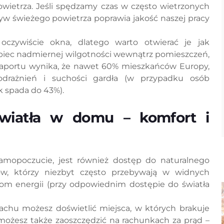
owietrza. Jeśli spędzamy czas w często wietrzonych
pływ świeżego powietrza poprawia jakość naszej pracy
czywiście okna, dlatego warto otwierać je jak
obiec nadmiernej wilgotności wewnątrz pomieszczeń,
Z raportu wynika, że nawet 60% mieszkańców Europy,
drażnień i suchości gardła (w przypadku osób
 spada do 43%).
światła w domu – komfort i
amopoczucie, jest również dostęp do naturalnego
w, którzy niezbyt często przebywają w widnych
om energii (przy odpowiednim dostępie do światła
achu możesz doświetlić miejsca, w których brakuje
ożesz także zaoszczędzić na rachunkach za prąd –