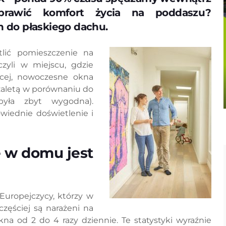
prawić komfort życia na poddaszu?
 do płaskiego dachu.
lić pomieszczenie na
zyli w miejscu, gdzie
cej, nowoczesne okna
 zaletą w porównaniu do
była zbyt wygodna).
iednie doświetlenie i
e w domu jest
uropejczycy, którzy w
zęściej są narażeni na
okna od 2 do 4 razy dziennie. Te statystyki wyraźnie