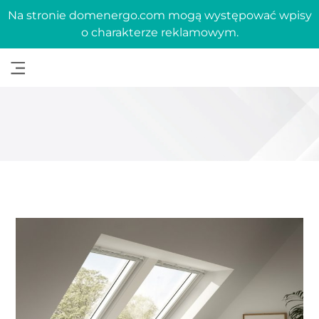
Na stronie domenergo.com mogą występować wpisy
o charakterze reklamowym.