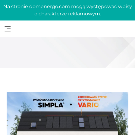
Na stronie domenergo.com mogą występować wpisy
o charakterze reklamowym.