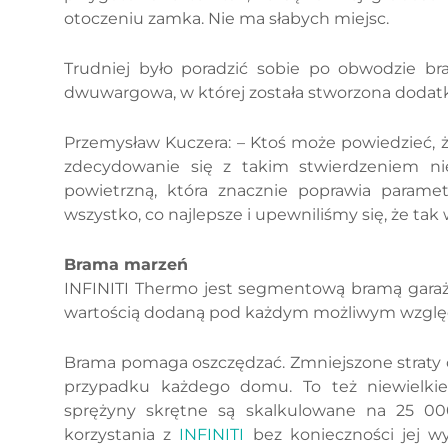
otoczeniu zamka. Nie ma słabych miejsc.
Trudniej było poradzić sobie po obwodzie br
dwuwargowa, w której została stworzona dodat
Przemysław Kuczera: – Ktoś może powiedzieć, 
zdecydowanie się z takim stwierdzeniem 
powietrzną, która znacznie poprawia parame
wszystko, co najlepsze i upewniliśmy się, że tak w
Brama marzeń
INFINITI Thermo jest segmentową bramą garażo
wartością dodaną pod każdym możliwym wzgl
Brama pomaga oszczędzać. Zmniejszone straty ci
przypadku każdego domu. To też niewielkie
sprężyny skrętne są skalkulowane na 25 000 
korzystania z
INFINITI
bez konieczności jej w