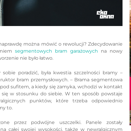
czy naprawdę można mówić o rewolucji? Zdecydowanie
ieniem
segmentowych bram garażowych
na nowy
rzenie nie było łatwo.
obie poradzić, była kwestia szczelności bramy –
struktor bram przemysłowych. – Brama segmentowa
pod sufitem, a kiedy się zamyka, wchodzi w kontakt
ą się w stosunku do siebie. W ten sposób powstaje
algicznych punktów, które trzeba odpowiednio
y to.
one przez podwójne uszczelki. Panele zostały
na całej swojej wysokości, także w newralgicznym