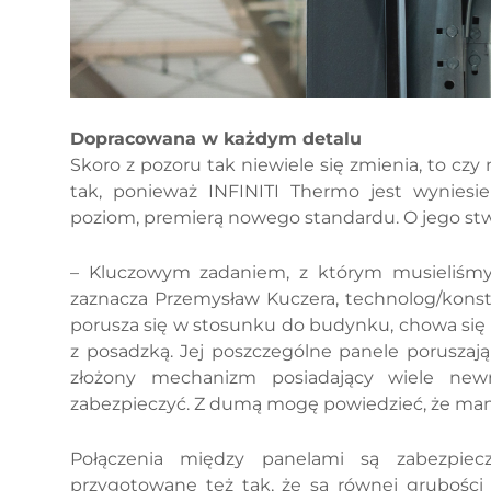
Dopracowana w każdym detalu
Skoro z pozoru tak niewiele się zmienia, to 
tak, ponieważ INFINITI Thermo jest wynies
poziom, premierą nowego standardu. O jego stwo
– Kluczowym zadaniem, z którym musieliśmy s
zaznacza Przemysław Kuczera, technolog/kon
porusza się w stosunku do budynku, chowa się 
z posadzką. Jej poszczególne panele poruszaj
złożony mechanizm posiadający wiele newr
zabezpieczyć. Z dumą mogę powiedzieć, że mam
Połączenia między panelami są zabezpiecz
przygotowane też tak, że są równej grubości 