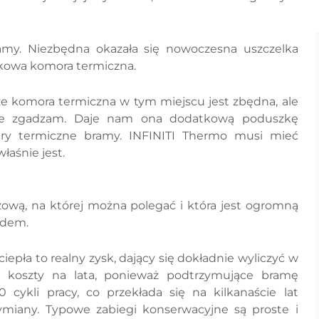
amy. Niezbędna okazała się nowoczesna uszczelka
kowa komora termiczna.
że komora termiczna w tym miejscu jest zbędna, ale
nie zgadzam. Daje nam ona dodatkową poduszkę
try termiczne bramy. INFINITI Thermo musi mieć
łaśnie jest.
wą, na której można polegać i która jest ogromną
ędem.
epła to realny zysk, dający się dokładnie wyliczyć w
 koszty na lata, ponieważ podtrzymujące bramę
cykli pracy, co przekłada się na kilkanaście lat
ymiany. Typowe zabiegi konserwacyjne są proste i