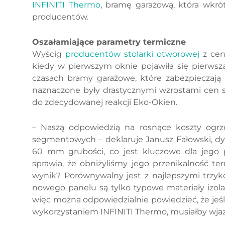
INFINITI Thermo
, bramę garażową, która wkró
producentów.
Oszałamiające parametry termiczne
Wyścig
producentów stolarki otworowej
z cen
kiedy w pierwszym oknie pojawiła się pierwsza
czasach bramy garażowe, które zabezpieczają
naznaczone były drastycznymi wzrostami cen 
do zdecydowanej reakcji Eko-Okien.
– Naszą odpowiedzią na rosnące koszty ogrz
segmentowych – deklaruje Janusz Fałowski, dy
60 mm grubości, co jest kluczowe dla jego p
sprawia, że obniżyliśmy jego przenikalność t
wynik? Porównywalny jest z najlepszymi trzy
nowego panelu są tylko typowe materiały izolac
więc można odpowiedzialnie powiedzieć, że jeśli
wykorzystaniem INFINITI Thermo, musiałby wja