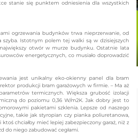
tce stanie się punktem odniesienia dla wszystkich
ami ogrzewania budynków trwa nieprzerwanie, od
 szyba. Istotnym polem tej walki są w dzisiejszych
 największy otwór w murze budynku. Ostatnie lata
surowców energetycznych, co musiało doprowadzić
ewania jest unikalny eko-okienny panel dla bram
rektor produkcji bram garażowych w firmie. – Ma aż
arametrów termicznych. Większa grubość izolacji
ermiczną do poziomu 0,36 W/m2K. Jak dobry jest to
komorowymi pakietami szklenia. Lepsze od naszego
yjne, takie jak styropian czy pianka poliuretanowa,
 ktoś chciałby mieć lepiej zabezpieczony garaż, niż z
zd do niego zabudować cegłami.