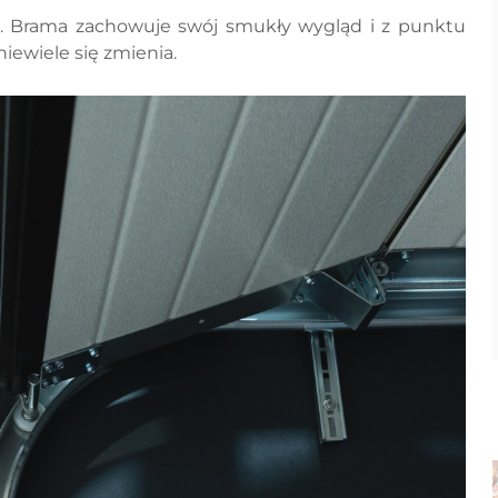
o. Brama zachowuje swój smukły wygląd i z punktu
iewiele się zmienia.