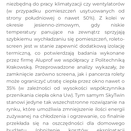
niezbędną do pracy klimatyzacji czy wentylatorów
(w przypadku pomieszczeń usytuowanych od
strony południowej o nawet 50%). Z kolei w
okresie jesienno-zimowym, gdy niskie
temperatury panujące na zewnątrz sprzyjają
szybkiemu wychładzaniu się pomieszczeń, roleto-
screen jest w stanie zapewnić dodatkową izolację
termiczną, co potwierdzają badania wykonane
przez firmę Aluprof we współpracy z Politechniką
Krakowską. Przeprowadzone analizy wykazały, że
zamknięcie zarówno screena, jak i pancerza rolety
może ograniczyć utratę ciepła przez okno nawet o
35% (w zależności od wysokości współczynnika
przenikania ciepła okna Uw). Tym samym SkyTwin
stanowi jedyne tak wszechstronne rozwiązanie na
rynku, które umożliwia zmniejszenie ilości energii
zużywanej na chłodzenia i ogrzewanie, co finalnie
przekłada się na oszczędności dla domowego
budżetu (obniżenie kosztów eksploatacji