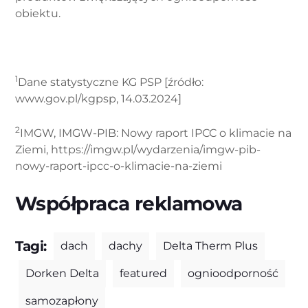
obiektu.
1
Dane statystyczne KG PSP [źródło:
www.gov.pl/kgpsp, 14.03.2024]
2
IMGW, IMGW-PIB: Nowy raport IPCC o klimacie na
Ziemi, https://imgw.pl/wydarzenia/imgw-pib-
nowy-raport-ipcc-o-klimacie-na-ziemi
Współpraca reklamowa
Tagi:
dach
dachy
Delta Therm Plus
Dorken Delta
featured
ognioodporność
samozapłony