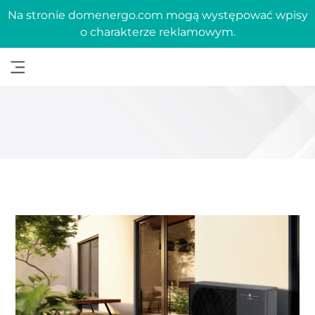
Na stronie domenergo.com mogą występować wpisy
o charakterze reklamowym.