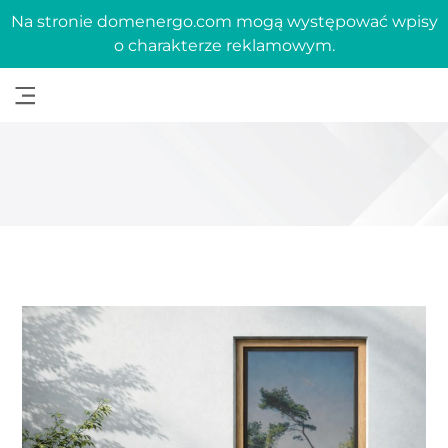
Na stronie domenergo.com mogą występować wpisy
o charakterze reklamowym.