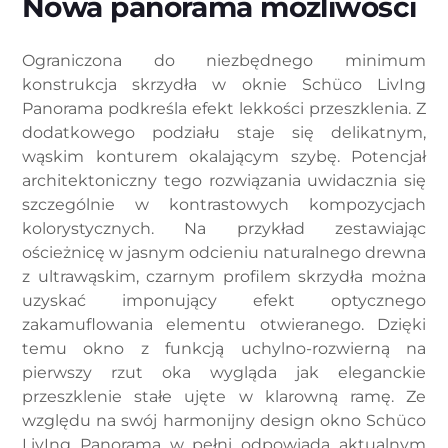
Nowa panorama możliwości
Ograniczona do niezbędnego minimum
konstrukcja skrzydła w oknie Schüco LivIng
Panorama podkreśla efekt lekkości przeszklenia. Z
dodatkowego podziału staje się delikatnym,
wąskim konturem okalającym szybę. Potencjał
architektoniczny tego rozwiązania uwidacznia się
szczególnie w kontrastowych kompozycjach
kolorystycznych. Na przykład zestawiając
ościeżnicę w jasnym odcieniu naturalnego drewna
z ultrawąskim, czarnym profilem skrzydła można
uzyskać imponujący efekt optycznego
zakamuflowania elementu otwieranego. Dzięki
temu okno z funkcją uchylno-rozwierną na
pierwszy rzut oka wygląda jak eleganckie
przeszklenie stałe ujęte w klarowną ramę. Ze
względu na swój harmonijny design okno Schüco
LivIng Panorama w pełni odpowiada aktualnym