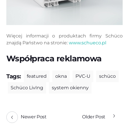
Więcej informacji o produktach firmy Schüco
znajdą Państwo na stronie:
www.schueco.pl
Współpraca reklamowa
Tags:
featured
okna
PVC-U
schüco
Schüco LivIng
system okienny
Newer Post
Older Post