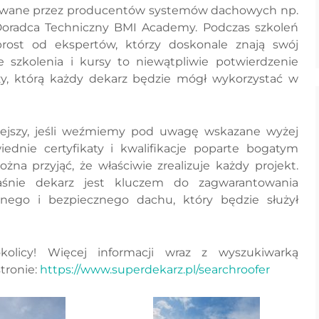
izowane przez producentów systemów dachowych np.
radca Techniczny BMI Academy. Podczas szkoleń
ost od ekspertów, którzy doskonale znają swój
e szkolenia i kursy to niewątpliwie potwierdzenie
dzy, którą każdy dekarz będzie mógł wykorzystać w
iejszy, jeśli weźmiemy pod uwagę wskazane wyżej
ednie certyfikaty i kwalifikacje poparte bogatym
na przyjąć, że właściwie zrealizuje każdy projekt.
łaśnie dekarz jest kluczem do zagwarantowania
yjnego i bezpiecznego dachu, który będzie służył
olicy! Więcej informacji wraz z wyszukiwarką
tronie:
https://www.superdekarz.pl/searchroofer