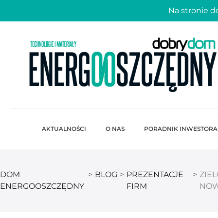
Na stronie 
AKTUALNOŚCI
O NAS
PORADNIK INWESTORA
DOM
>
BLOG
>
PREZENTACJE
>
ZIE
ENERGOOSZCZĘDNY
FIRM
NOW