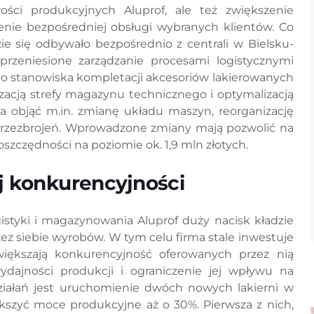
wości produkcyjnych Aluprof, ale też zwiększenie
nie bezpośredniej obsługi wybranych klientów. Co
ie się odbywało bezpośrednio z centrali w Bielsku-
przeniesione zarządzanie procesami logistycznymi
no stanowiska kompletacji akcesoriów lakierowanych
zacją strefy magazynu technicznego i optymalizacją
 objąć m.in. zmianę układu maszyn, reorganizację
 przezbrojeń. Wprowadzone zmiany mają pozwolić na
szczędności na poziomie ok. 1,9 mln złotych.
j konkurencyjności
istyki i magazynowania Aluprof duży nacisk kładzie
ez siebie wyrobów. W tym celu firma stale inwestuje
większają konkurencyjność oferowanych przez nią
ydajności produkcji i ograniczenie jej wpływu na
iałań jest uruchomienie dwóch nowych lakierni w
iększyć moce produkcyjne aż o 30%. Pierwsza z nich,