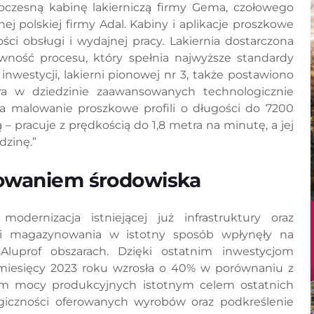
oczesną kabinę lakierniczą firmy Gema, czołowego
j polskiej firmy Adal. Kabiny i aplikacje proszkowe
 obsługi i wydajnej pracy. Lakiernia dostarczona
ywność procesu, który spełnia najwyższe standardy
inwestycji, lakierni pionowej nr 3, także postawiono
ra w dziedzinie zaawansowanych technologicznie
ia malowanie proszkowe profili o długości do 7200
 pracuje z prędkością do 1,8 metra na minutę, a jej
dzinę.”
nowaniem środowiska
odernizacja istniejącej już infrastruktury oraz
i i magazynowania w istotny sposób wpłynęły na
luprof obszarach. Dzięki ostatnim inwestycjom
 miesięcy 2023 roku wzrosła o 40% w porównaniu z
em mocy produkcyjnych istotnym celem ostatnich
logiczności oferowanych wyrobów oraz podkreślenie