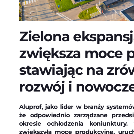
Zielona ekspansj
zwiększa moce p
stawiając na zr
rozwój i nowocz
Aluprof, jako lider w branży system
że odpowiednio zarządzane przeds
okresie ochłodzenia koniunktury.
zwiększyła moce produkcyjne, uruc