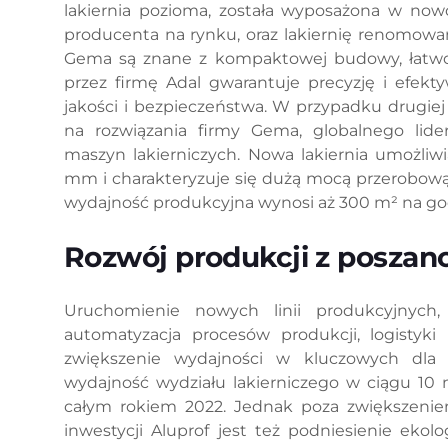
lakiernia pozioma, została wyposażona w now
producenta na rynku, oraz lakiernię renomowane
Gema są znane z kompaktowej budowy, łatwości
przez firmę Adal gwarantuje precyzję i efekt
jakości i bezpieczeństwa. W przypadku drugiej 
na rozwiązania firmy Gema, globalnego lide
maszyn lakierniczych. Nowa lakiernia umożliw
mm i charakteryzuje się dużą mocą przerobową –
wydajność produkcyjna wynosi aż 300 m² na go
Rozwój produkcji z posza
Uruchomienie nowych linii produkcyjnych, m
automatyzacja procesów produkcji, logistyk
zwiększenie wydajności w kluczowych dla A
wydajność wydziału lakierniczego w ciągu 10
całym rokiem 2022. Jednak poza zwiększeni
inwestycji Aluprof jest też podniesienie eko