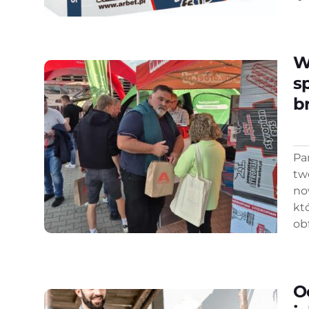
W
s
b
Pa
tw
no
kt
obf
O