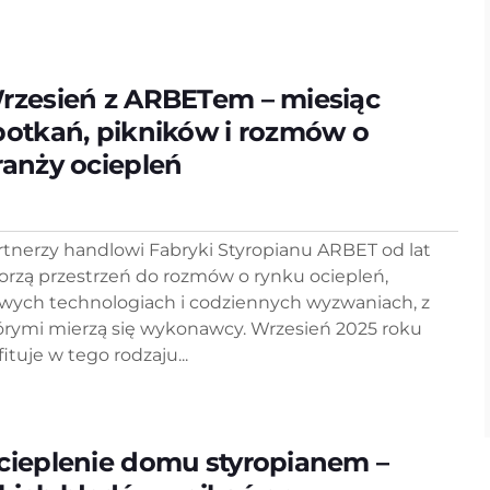
rzesień z ARBETem – miesiąc
potkań, pikników i rozmów o
ranży ociepleń
rtnerzy handlowi Fabryki Styropianu ARBET od lat
orzą przestrzeń do rozmów o rynku ociepleń,
wych technologiach i codziennych wyzwaniach, z
órymi mierzą się wykonawcy. Wrzesień 2025 roku
ituje w tego rodzaju...
cieplenie domu styropianem –