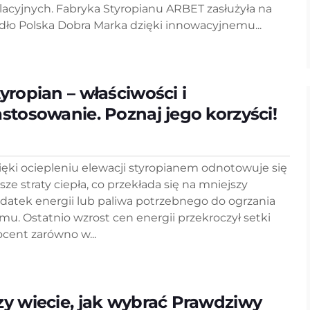
olacyjnych. Fabryka Styropianu ARBET zasłużyła na
dło Polska Dobra Marka dzięki innowacyjnemu...
tyropian – właściwości i
astosowanie. Poznaj jego korzyści!
ięki ociepleniu elewacji styropianem odnotowuje się
ższe straty ciepła, co przekłada się na mniejszy
datek energii lub paliwa potrzebnego do ogrzania
mu. Ostatnio wzrost cen energii przekroczył setki
ocent zarówno w...
zy wiecie, jak wybrać Prawdziwy