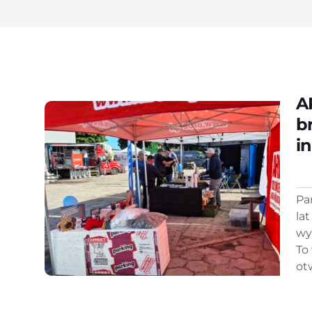
A
b
i
Pa
lat
wy
To
otw