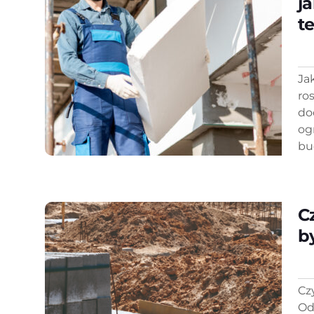
j
t
Ja
ro
do
og
bu
C
b
Cz
Od