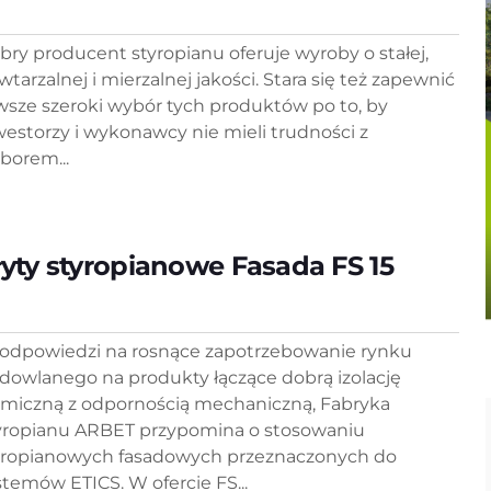
bry producent styropianu oferuje wyroby o stałej,
wtarzalnej i mierzalnej jakości. Stara się też zapewnić
wsze szeroki wybór tych produktów po to, by
westorzy i wykonawcy nie mieli trudności z
borem...
łyty styropianowe Fasada FS 15
odpowiedzi na rosnące zapotrzebowanie rynku
dowlanego na produkty łączące dobrą izolację
rmiczną z odpornością mechaniczną, Fabryka
yropianu ARBET przypomina o stosowaniu
yropianowych fasadowych przeznaczonych do
stemów ETICS. W ofercie FS...