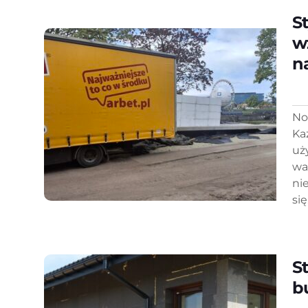
S
w
n
No
Ka
uż
wa
ni
się,
S
b