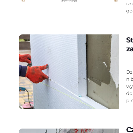
iz
go
S
z
Dz
ni
wy
do
pr
C