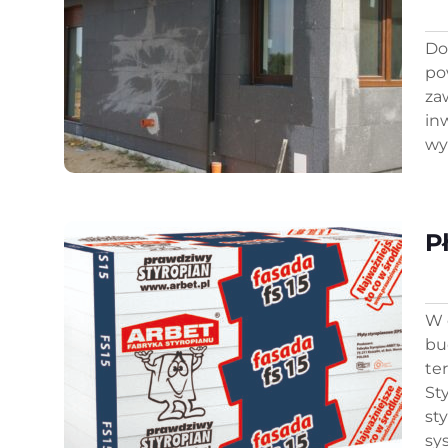
Do
po
za
in
wy
P
W 
bu
te
St
st
sy