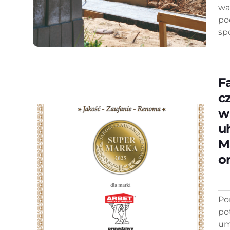
wa
po
sp
F
c
w
u
M
o
Po
po
um