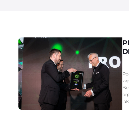
P
D
Po
za
Be
or
ja