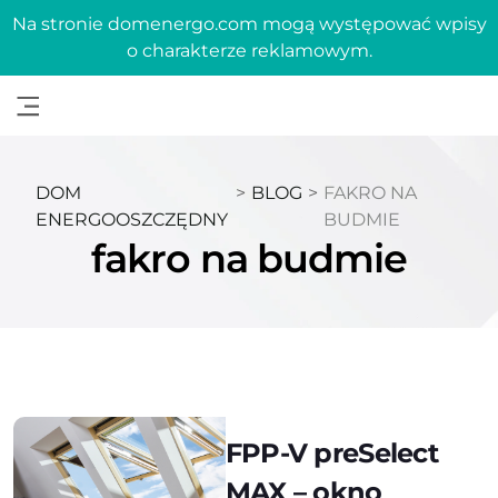
Na stronie domenergo.com mogą występować wpisy
o charakterze reklamowym.
DOM
>
BLOG
>
FAKRO NA
ENERGOOSZCZĘDNY
BUDMIE
fakro na budmie
FPP-V preSelect
MAX – okno