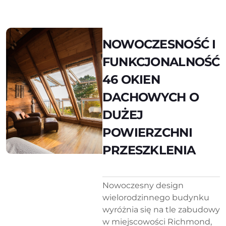
NOWOCZESNOŚĆ I
FUNKCJONALNOŚĆ
46 OKIEN
DACHOWYCH O
DUŻEJ
POWIERZCHNI
PRZESZKLENIA
Nowoczesny design
wielorodzinnego budynku
wyróżnia się na tle zabudowy
w miejscowości Richmond,