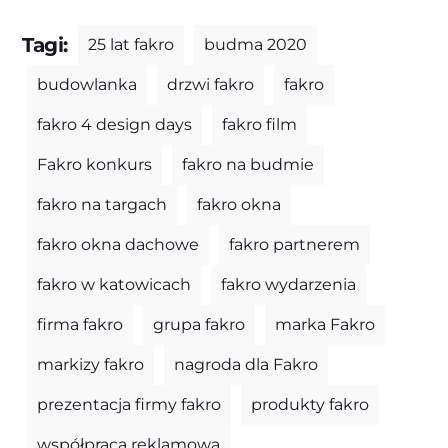
Tagi:
25 lat fakro
budma 2020
budowlanka
drzwi fakro
fakro
fakro 4 design days
fakro film
Fakro konkurs
fakro na budmie
fakro na targach
fakro okna
fakro okna dachowe
fakro partnerem
fakro w katowicach
fakro wydarzenia
firma fakro
grupa fakro
marka Fakro
markizy fakro
nagroda dla Fakro
prezentacja firmy fakro
produkty fakro
współpraca reklamowa