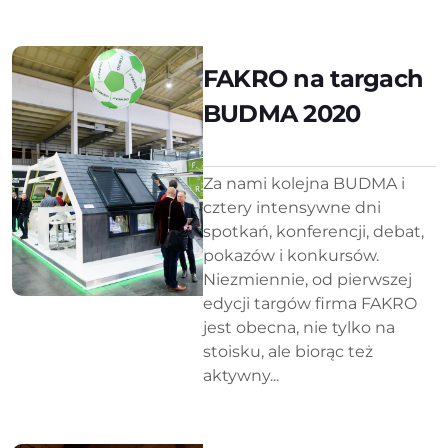
FAKRO na targach
BUDMA 2020
Za nami kolejna BUDMA i
cztery intensywne dni
spotkań, konferencji, debat,
pokazów i konkursów.
Niezmiennie, od pierwszej
edycji targów firma FAKRO
jest obecna, nie tylko na
stoisku, ale biorąc też
aktywny...