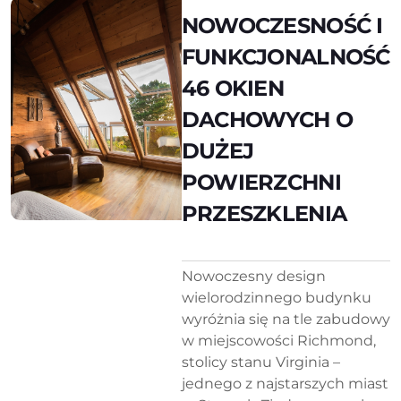
NOWOCZESNOŚĆ I
FUNKCJONALNOŚĆ
46 OKIEN
DACHOWYCH O
DUŻEJ
POWIERZCHNI
PRZESZKLENIA
Nowoczesny design
wielorodzinnego budynku
wyróżnia się na tle zabudowy
w miejscowości Richmond,
stolicy stanu Virginia –
jednego z najstarszych miast