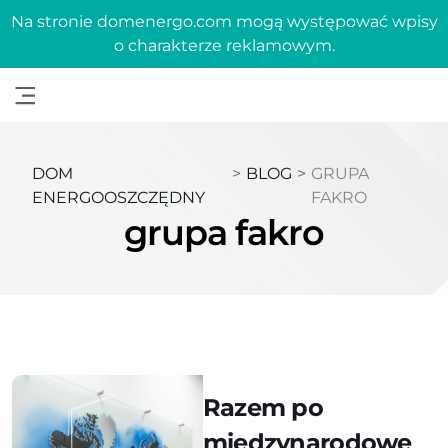
Na stronie domenergo.com mogą występować wpisy
o charakterze reklamowym.
DOM
>
BLOG
>
GRUPA
ENERGOOSZCZĘDNY
FAKRO
grupa fakro
Razem po
międzynarodowe