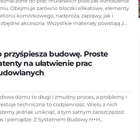
zeznaczone do prac murarskich podczas wznoszenia
mu. Obejmuje zarówno bloczki silikatowe, elementy
betonu komórkowego, nadproża, zaprawy, jak i
ezbędne akcesoria. Wszystkie materiały powstają z...
o przyśpiesza budowę. Proste
atenty na ułatwienie prac
udowlanych
dowa domu to długi i żmudny proces, a problemy i
zestoje techniczne to codzienność. Wielu z nich
żemy jednak uniknąć, a tym samym zaoszczędzić
as i pieniądze. Z Systemem Budowy H+H...