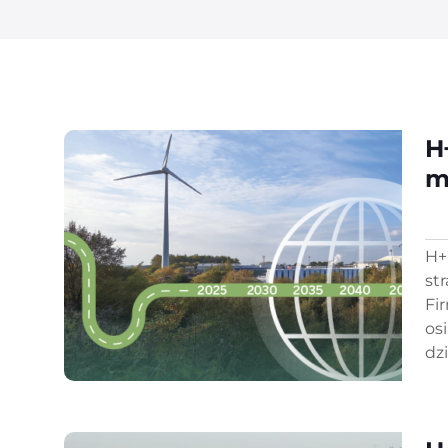
H
m
H+
st
Fi
os
dzi