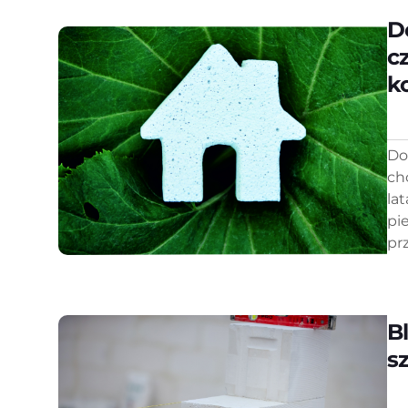
D
c
k
Do
ch
la
pi
prz
B
s