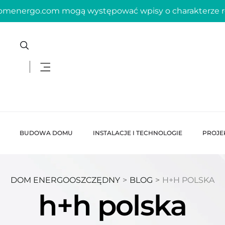
domenergo.com mogą występować wpisy o charakterze
BUDOWA DOMU
INSTALACJE I TECHNOLOGIE
PROJE
DOM ENERGOOSZCZĘDNY
>
BLOG
>
H+H POLSKA
h+h polska