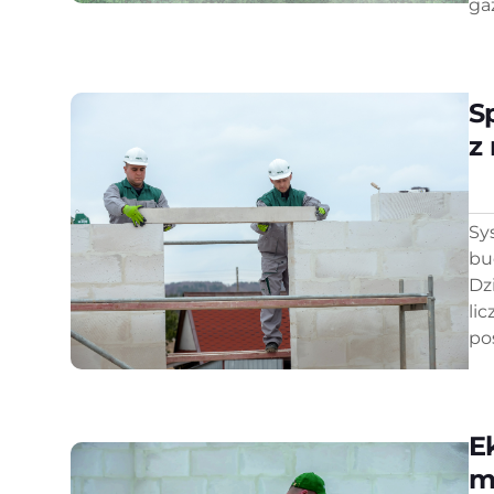
ga
S
z
Sy
bu
Dz
li
po
E
m