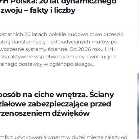
+H Polska: 20 lat dynamicznego
zwoju – fakty i liczby
ostatnich 20 latach polskie budownictwo przeszło
totną transformację – od tradycyjnych murów po
woczesne systemy ścienne. Od 2006 roku H+H
lska aktywnie współtworzy zmiany, ewoluując z
kalnego dostawcy w ogólnopolskiego...
posób na ciche wnętrza. Ściany
ziałowe zabezpieczające przed
rzenoszeniem dźwięków
mfort użytkowania wnętrz w dużej mierze zależy od