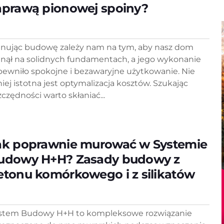
aprawą pionowej spoiny?
anując budowę zależy nam na tym, aby nasz dom
anął na solidnych fundamentach, a jego wykonanie
pewniło spokojne i bezawaryjne użytkowanie. Nie
iej istotna jest optymalizacja kosztów. Szukając
zczędności warto skłaniać...
ak poprawnie murować w Systemie
udowy H+H? Zasady budowy z
etonu komórkowego i z silikatów
stem Budowy H+H to kompleksowe rozwiązanie