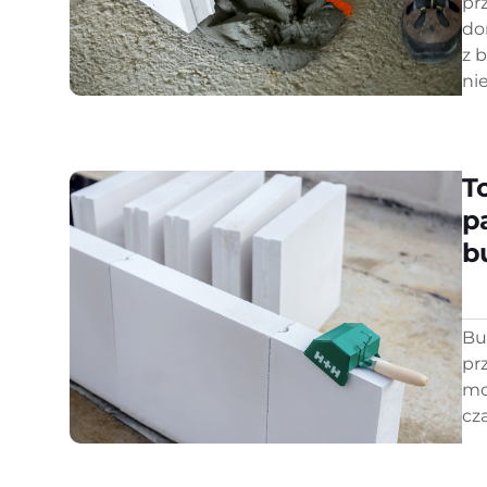
pr
do
z 
ni
T
p
b
Bu
pr
mo
cz