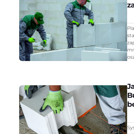
z
Pl
st
za
mn
os
J
B
b
Sy