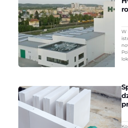
H
ro
W 
is
no
Po
lo
S
d
p
Ko