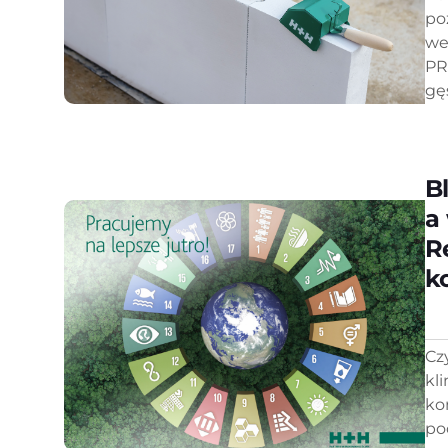
po
we
PR
gę
B
a
R
k
Cz
kl
ko
po