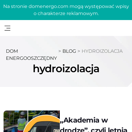
Na stronie domenergo.com mogą występować wpisy
o charakterze reklamowym.
DOM
>
BLOG
>
HYDROIZOLACJA
ENERGOOSZCZĘDNY
hydroizolacja
„Akademia w
drodze”, czyli letnia