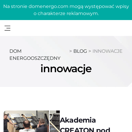
Na stronie domenergo.com mogą występować wpisy
o charakterze reklamowym.
DOM
>
BLOG
>
INNOWACJE
ENERGOOSZCZĘDNY
innowacje
Akademia
CREATON pod