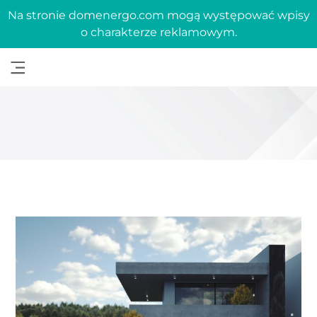
Na stronie domenergo.com mogą występować wpisy
o charakterze reklamowym.