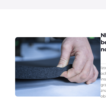
N
b
n
Iz
oc
in
gr
zn
obi