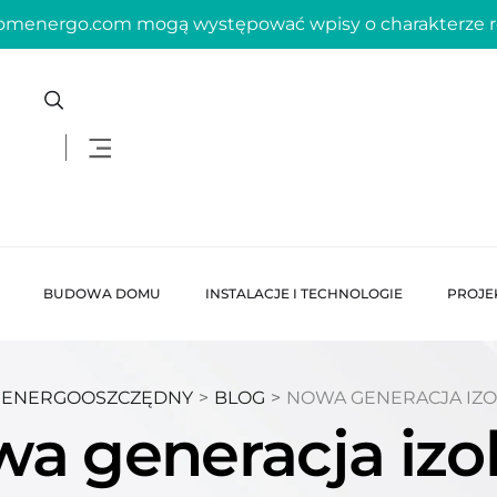
domenergo.com mogą występować wpisy o charakterze
BUDOWA DOMU
INSTALACJE I TECHNOLOGIE
PROJE
 ENERGOOSZCZĘDNY
>
BLOG
>
NOWA GENERACJA IZO
a generacja izol