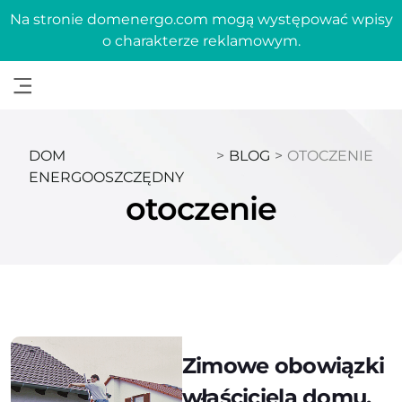
Na stronie domenergo.com mogą występować wpisy
o charakterze reklamowym.
DOM
>
BLOG
>
OTOCZENIE
ENERGOOSZCZĘDNY
otoczenie
Zimowe obowiązki
właściciela domu.