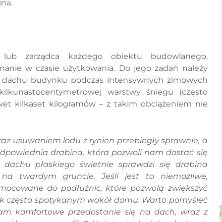
ina.
l lub zarządca każdego obiektu budowlanego,
manie w czasie użytkowania. Do jego zadań należy
 z dachu budynku podczas intensywnych zimowych
ilkunastocentymetrowej warstwy śniegu (często
t kilkaset kilogramów – z takim obciążeniem nie
az usuwaniem lodu z rynien przebiegły sprawnie, a
 odpowiednia drabina, która pozwoli nam dostać się
dachu płaskiego świetnie sprawdzi się drabina
a twardym gruncie. Jeśli jest to niemożliwe,
mocowane do podłużnic, które pozwolą zwiększyć
tak często spotykanym wokół domu. Warto pomyśleć
nam komfortowe przedostanie się na dach, wraz z