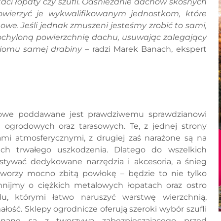
ci łopaty czy szufli. Odśnieżanie dachów skośnych
wierzyć je wykwalifikowanym jednostkom, które
we. Jeśli jednak zmuszeni jesteśmy zrobić to sami,
pochyloną powierzchnię dachu, usuwając zalegający
ziomu samej drabiny
– radzi Marek Banach, ekspert
howe poddawane jest prawdziwemu sprawdzianowi
 ogrodowych oraz tarasowych. Te, z jednej strony
mi atmosferycznymi, z drugiej zaś narażone są na
ich trwałego uszkodzenia. Dlatego do wszelkich
tywać dedykowane narzędzia i akcesoria, a śnieg
tworzy mocno zbitą powłokę – będzie to nie tylko
omnijmy o ciężkich metalowych łopatach oraz ostro
u, którymi łatwo naruszyć warstwę wierzchnią,
ałość. Sklepy ogrodnicze oferują szeroki wybór szufli
onane są z tworzywa zabezpieczającego przed