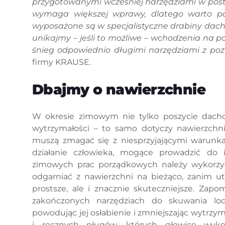
przygotowanymi wcześniej narzędziami w posta
wymaga większej wprawy, dlatego warto po
wyposażone są w specjalistyczne drabiny dacho
unikajmy – jeśli to możliwe – wchodzenia na 
śnieg odpowiednio długimi narzędziami z po
firmy KRAUSE.
Dbajmy o nawierzchnie
W okresie zimowym nie tylko poszycie dac
wytrzymałości – to samo dotyczy nawierzchni
muszą zmagać się z niesprzyjającymi warunka
działanie człowieka, mogące prowadzić do 
zimowych prac porządkowych należy wykorzys
odgarniać z nawierzchni na bieżąco, zanim u
prostsze, ale i znacznie skuteczniejsze. Zap
zakończonych narzędziach do skuwania lod
powodując jej osłabienie i zmniejszając wytrzym
i ręcznych pługów, których głowice wyk