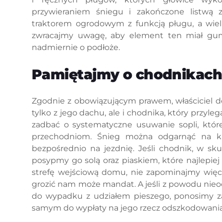
przywieraniem śniegu i zakończone listwą
traktorem ogrodowym z funkcją pługu, a wiel
zwracajmy uwagę, aby element ten miał gumo
nadmiernie o podłoże.
Pamiętajmy o chodnikach
Zgodnie z obowiązującym prawem, właściciel d
tylko z jego dachu, ale i chodnika, który przyl
zadbać o systematyczne usuwanie sopli, któr
przechodniom. Śnieg można odgarnąć na kr
bezpośrednio na jezdnię. Jeśli chodnik, w s
posypmy go solą oraz piaskiem, które najlepie
strefę wejściową domu, nie zapominajmy więc i
grozić nam może mandat. A jeśli z powodu nie
do wypadku z udziałem pieszego, ponosimy za
samym do wypłaty na jego rzecz odszkodowania