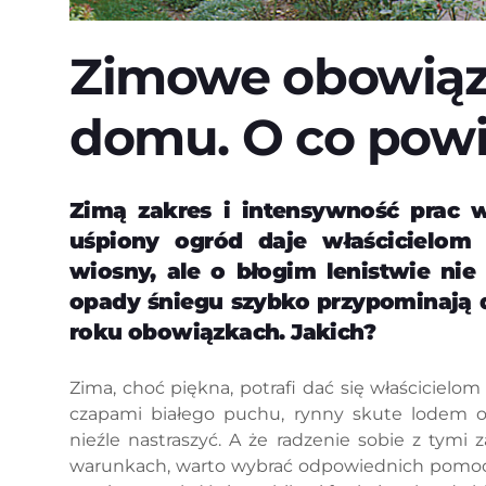
Zimowe obowiązk
domu. O co powi
Zimą zakres i intensywność prac 
uśpiony ogród daje właścicielom
wiosny, ale o błogim lenistwie ni
opady śniegu szybko przypominają 
roku obowiązkach. Jakich?
Zima, choć piękna, potrafi dać się właściciel
czapami białego puchu, rynny skute lodem or
nieźle nastraszyć. A że radzenie sobie z tymi
warunkach, warto wybrać odpowiednich pomoc