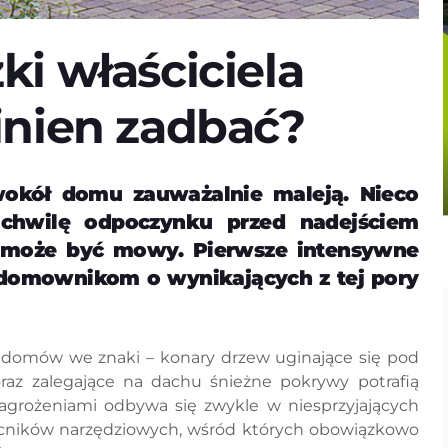
i właściciela
nien zadbać?
wokół domu zauważalnie maleją. Nieco
 chwilę odpoczynku przed nadejściem
e może być mowy. Pierwsze intensywne
domownikom o wynikających z tej pory
om domów we znaki – konary drzew uginające się pod
az zalegające na dachu śnieżne pokrywy potrafią
 zagrożeniami odbywa się zwykle w niesprzyjających
ników narzędziowych, wśród których obowiązkowo