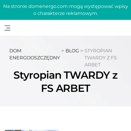
Na stronie domenergo.com mogą występować wpisy
o charakterze reklamowym.
DOM
>
BLOG
>
STYROPIAN
ENERGOOSZCZĘDNY
TWARDY Z FS
ARBET
Styropian TWARDY z
FS ARBET