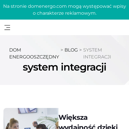
Na stronie domenergo.com mogą występować wpisy
o charakterze reklamowym.
DOM
>
BLOG
>
SYSTEM
ENERGOOSZCZĘDNY
INTEGRACJI
system integracji
Większa
wydajność dzięki