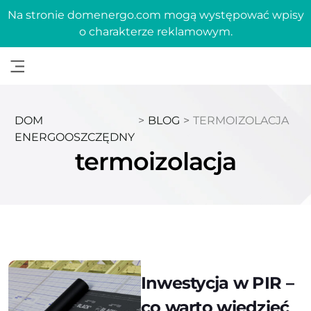
Na stronie domenergo.com mogą występować wpisy
o charakterze reklamowym.
DOM
>
BLOG
>
TERMOIZOLACJA
ENERGOOSZCZĘDNY
termoizolacja
Inwestycja w PIR –
co warto wiedzieć