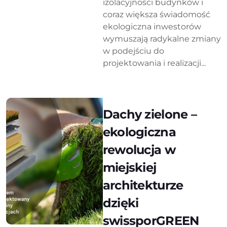
izolacyjności budynków i
coraz większa świadomość
ekologiczna inwestorów
wymuszają radykalne zmiany
w podejściu do
projektowania i realizacji...
Dachy zielone –
ekologiczna
rewolucja w
miejskiej
architekturze
dzięki
swissporGREEN