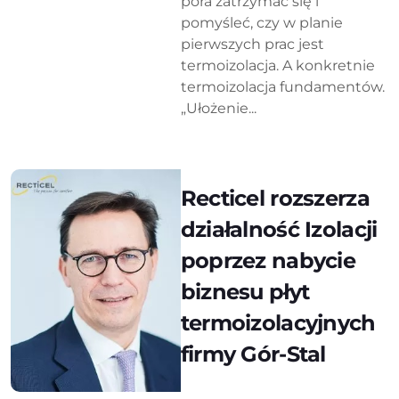
pora zatrzymać się i
pomyśleć, czy w planie
pierwszych prac jest
termoizolacja. A konkretnie
termoizolacja fundamentów.
„Ułożenie...
Recticel rozszerza
działalność Izolacji
poprzez nabycie
biznesu płyt
termoizolacyjnych
firmy Gór-Stal