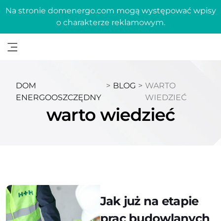
Na stronie domenergo.com mogą występować wpisy
o charakterze reklamowym.
DOM
>
BLOG
>
WARTO
ENERGOOSZCZĘDNY
WIEDZIEĆ
warto wiedzieć
Jak już na etapie
prac budowlanych