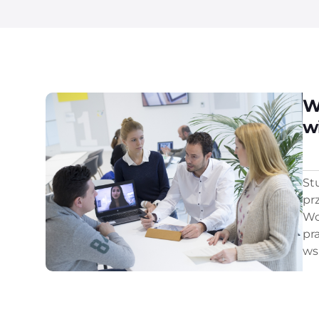
W
w
St
pr
Wo
pr
ws