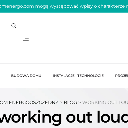
domenergo.com mogą występować wpisy o charakterze
BUDOWA DOMU
INSTALACJE I TECHNOLOGIE
PROJE
OM ENERGOOSZCZĘDNY
>
BLOG
>
WORKING OUT LO
working out lou