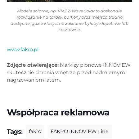
Modele solarne, np. VMZ Z-Wave Solar to doskonałe
rozwiązanie na tarasy, balkony oraz miejsca trudno
dostępne, gdzie klasyczne zasilanie byłoby kłopotliwe lub
kosztowne.
www.fakro.pl
Zdjęcie otwierające:
Markizy pionowe INNOVIEW
skutecznie chronią wnętrze przed nadmiernym
nagrzewaniem latem.
Współpraca reklamowa
Tags:
fakro
FAKRO INNOVIEW Line