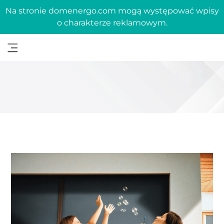
Na stronie domenergo.com mogą występować wpisy
o charakterze reklamowym.