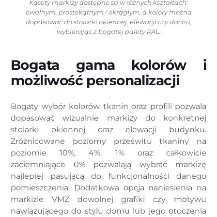
Kasety markizy dostępne są w różnych kształtach:
owalnym, prostokątnym i okrągłym, a kolory można
dopasować do stolarki okiennej, elewacji czy dachu,
wybierając z bogatej palety RAL.
Bogata gama kolorów i
możliwość personalizacji
Bogaty wybór kolorów tkanin oraz profili pozwala
dopasować wizualnie markizy do konkretnej
stolarki okiennej oraz elewacji budynku.
Zróżnicowane poziomy prześwitu tkaniny na
poziomie 10%, 4%, 1% oraz całkowicie
zaciemniające 0% pozwalają wybrać markizę
najlepiej pasującą do funkcjonalności danego
pomieszczenia. Dodatkowa opcja naniesienia na
markizie VMZ dowolnej grafiki czy motywu
nawiązującego do stylu domu lub jego otoczenia