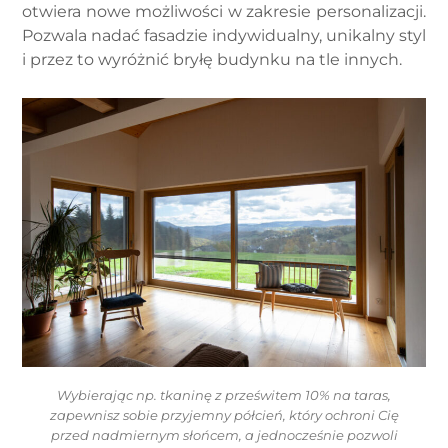
otwiera nowe możliwości w zakresie personalizacji.
Pozwala nadać fasadzie indywidualny, unikalny styl
i przez to wyróżnić bryłę budynku na tle innych.
Wybierając np. tkaninę z prześwitem 10% na taras,
zapewnisz sobie przyjemny półcień, który ochroni Cię
przed nadmiernym słońcem, a jednocześnie pozwoli