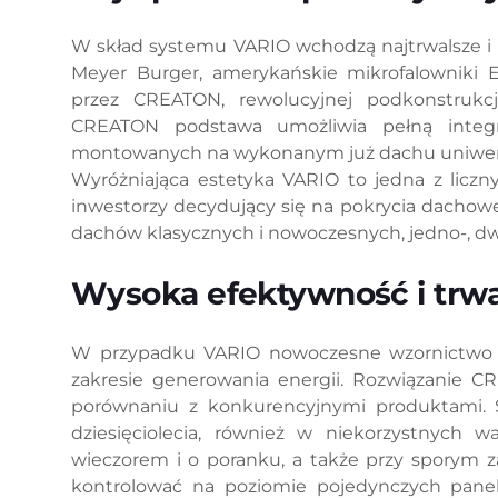
W skład systemu VARIO wchodzą najtrwalsze i n
Meyer Burger, amerykańskie mikrofalowniki 
przez CREATON, rewolucyjnej podkonstrukc
CREATON podstawa umożliwia pełną integr
montowanych na wykonanym już dachu uniwersa
Wyróżniająca estetyka VARIO to jedna z liczn
inwestorzy decydujący się na pokrycia dachow
dachów klasycznych i nowoczesnych, jedno-, dw
Wysoka efektywność i trwał
W przypadku VARIO nowoczesne wzornictwo id
zakresie generowania energii. Rozwiązanie C
porównaniu z konkurencyjnymi produktami. S
dziesięciolecia, również w niekorzystnych w
wieczorem i o poranku, a także przy sporym z
kontrolować na poziomie pojedynczych paneli 