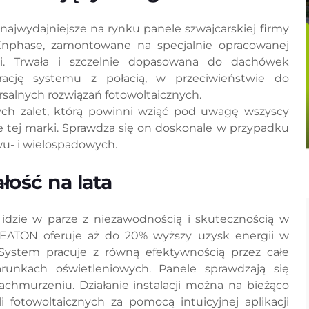
ajwydajniejsze na rynku panele szwajcarskiej firmy
Enphase, zamontowane na specjalnie opracowanej
ji. Trwała i szczelnie dopasowana do dachówek
ację systemu z połacią, w przeciwieństwie do
lnych rozwiązań fotowoltaicznych.
ych zalet, którą powinni wziąć pod uwagę wszyscy
e tej marki. Sprawdza się on doskonale w przypadku
u- i wielospadowych.
ość na lata
zie w parze z niezawodnością i skutecznością w
REATON oferuje aż do 20% wyższy uzysk energii w
ystem pracuje z równą efektywnością przez całe
arunkach oświetleniowych. Panele sprawdzają się
achmurzeniu. Działanie instalacji można na bieżąco
fotowoltaicznych za pomocą intuicyjnej aplikacji