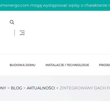
domenergo.com mogą występować wpisy o charakterze
BUDOWA DOMU
INSTALACJE I TECHNOLOGIE
PROJE
DNY
>
BLOG
>
AKTUALNOŚCI
>
ZINTEGROWANY DACH F